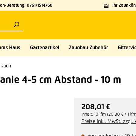
on-Beratung: 0761/1514760
Ihr Zaunköni
ums Haus
Gartenartikel
Zaunbau-Zubehör
Gittervie
nzaun
nie 4-5 cm Abstand - 10 m
208,01 €
Regulärer Preis:
Inhalt:
10 lfm
(20,80 € / 1 lf
Preise inkl. MwSt. zzgl