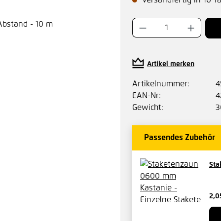
Versandfertig in 10 T
Produkt Anzahl:
Artikel merken
Artikelnummer:
4
EAN-Nr:
4
Gewicht:
3
Passendes Zubehör
Sta
2,0