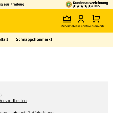
Kundenauszeichnung
g aus Freiburg
4.78/5
Merkliste
Mein Konto
Warenkorb
lfalt
Schnäppchenmarkt
m)
. Versandkosten