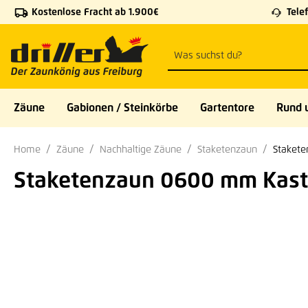
Kostenlose Fracht ab 1.900€
Telef
 Hauptinhalt springen
Zur Suche springen
Zur Hauptnavigation springen
Zäune
Gabionen / Steinkörbe
Gartentore
Rund 
Home
Zäune
Nachhaltige Zäune
Staketenzaun
Stakete
Staketenzaun 0600 mm Kasta