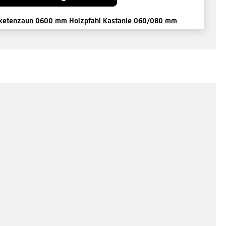
ketenzaun 0600 mm Holzpfahl Kastanie 060/080 mm
4 €*
/ Je Pfosten
Hinzufügen
ketenzaun Verbinder zum Schrauben
0 €*
/ Je Stück
Hinzufügen
ketenverbinder zum Quetschen
0 €*
/ Je Stück