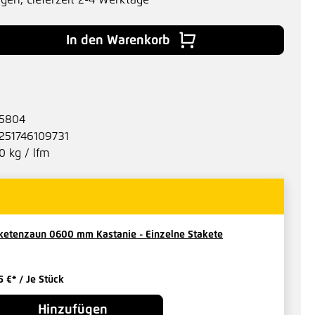
agen, Lieferzeit 2-4 Werktage
 Gib den gewünschten Wert ein oder benu
In den Warenkorb
5804
251746109731
0 kg / lfm
ketenzaun 0600 mm Kastanie - Einzelne Stakete
5 €*
/ Je Stück
Hinzufügen