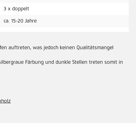
3 x doppelt
Ros
ca. 15-20 Jahre
8,5
fen auftreten, was jedoch keinen Qualitätsmangel
silbergraue Färbung und dunkle Stellen treten somit in
Ros
9,2
nholz