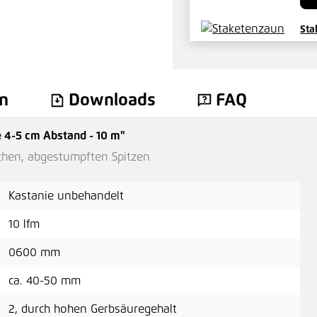
Sta
8,5
n
Downloads
FAQ
 4-5 cm Abstand - 10 m"
Sta
ichen, abgestumpften Spitzen
4,3
Kastanie unbehandelt
10 lfm
Sta
0600 mm
ca. 40-50 mm
4,3
2, durch hohen Gerbsäuregehalt