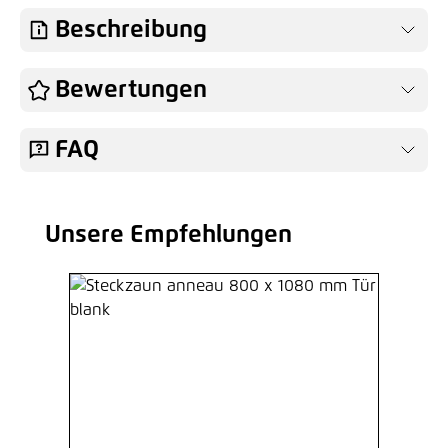
Hinzufügen
Beschreibung
Steckzaun anneau 800 mm und
Bewertungen
1150 mm Standfuß blank
Ab
31,33 €*
/ Je Stück
FAQ
Hinzufügen
Unsere Empfehlungen
Produktgalerie überspringen