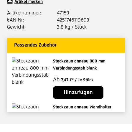
Artikel merken
Artikelnummer:
47153
EAN-Nr:
4251746119693
Gewicht:
3.8 kg / Stück
Passendes Zubehör
Steckzaun anneau 800 mm
Verbindungsstab blank
Ab
7,47 €*
/ Je Stück
Hinzufügen
Steckzaun anneau Wandhalter
blank
Ab
8,59 €*
/ Je Stück