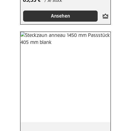
65,35 €*
/ Je Stück
Ansehen