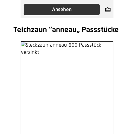
Ansehen
Teichzaun “anneau„ Passstücke
Produktgalerie überspringen