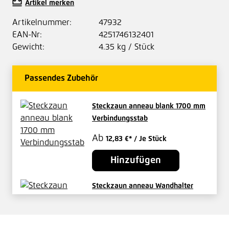
Artikel merken
Artikelnummer:
47932
EAN-Nr:
4251746132401
Gewicht:
4.35 kg / Stück
Passendes Zubehör
Steckzaun anneau blank 1700 mm
Verbindungsstab
Ab
12,83 €*
/ Je Stück
Hinzufügen
Steckzaun anneau Wandhalter
blank
Ab
8,59 €*
/ Je Stück