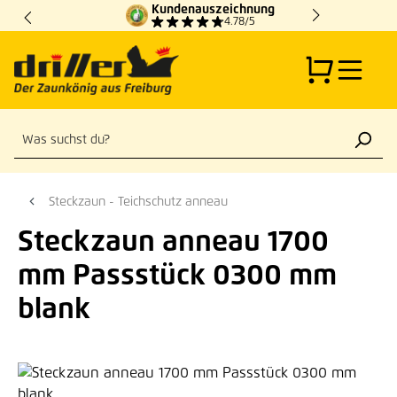
Kundenauszeichnung
Zum Hauptinhalt springen
4.78/5
Steckzaun - Teichschutz anneau
Steckzaun anneau 1700
mm Passstück 0300 mm
blank
Bildergalerie überspringen