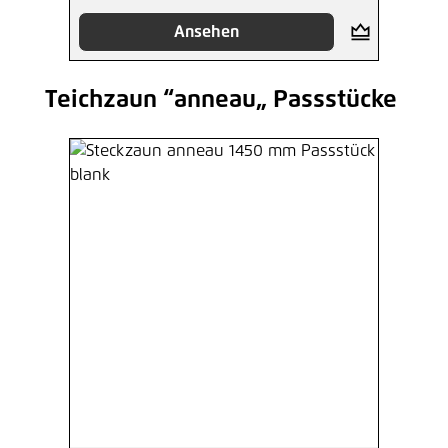
Ansehen
Teichzaun “anneau„ Passstücke
Produktgalerie überspringen