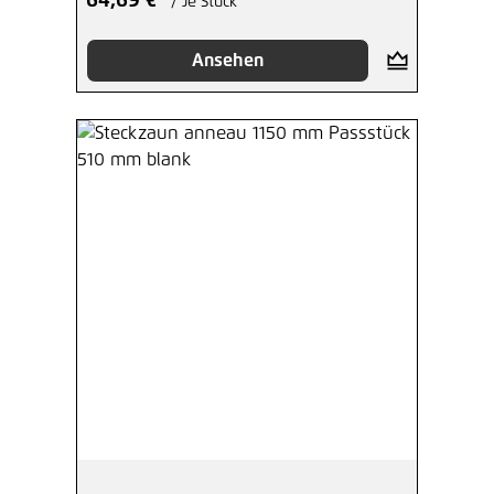
64,69 €*
/ Je Stück
Ansehen