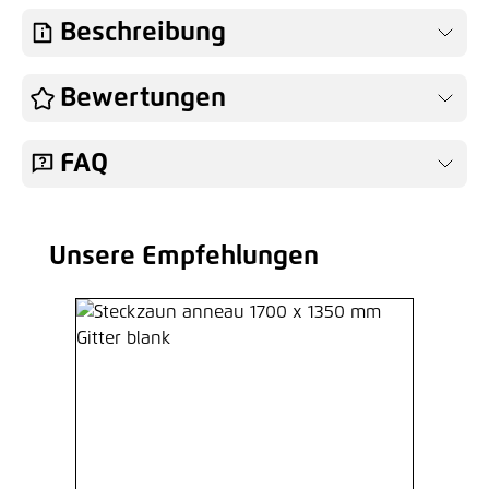
Hinzufügen
Beschreibung
Bewertungen
FAQ
Unsere Empfehlungen
Produktgalerie überspringen