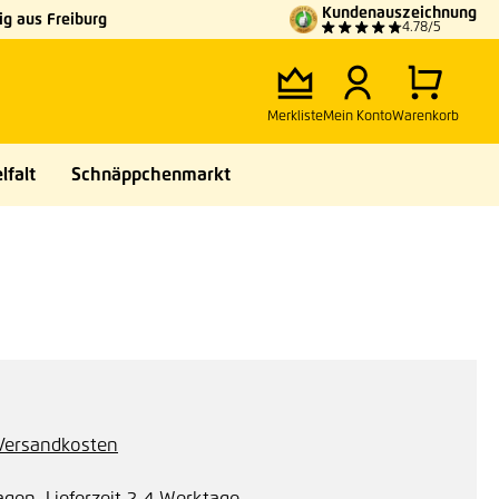
Kundenauszeichnung
g aus Freiburg
4.78/5
Merkliste
Mein Konto
Warenkorb
lfalt
Schnäppchenmarkt
. Versandkosten