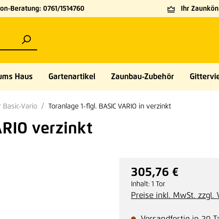
on-Beratung: 0761/1514760
Ihr Zaunköni
ums Haus
Gartenartikel
Zaunbau-Zubehör
Gittervie
r Basic-Vario
Toranlage 1-flgl. BASIC VARIO in verzinkt
RIO verzinkt
305,76 €
Regulärer Preis:
Inhalt:
1 Tor
Preise inkl. MwSt. zzgl