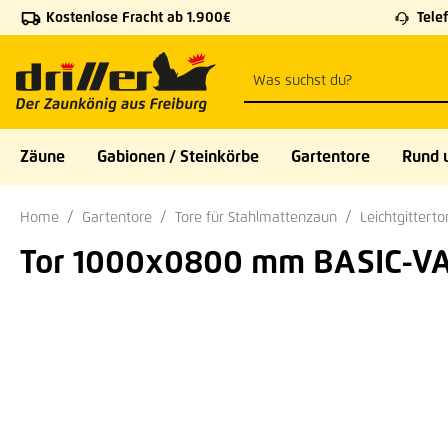
Kostenlose Fracht ab 1.900€
Telef
 Hauptinhalt springen
Zur Suche springen
Zur Hauptnavigation springen
Zäune
Gabionen / Steinkörbe
Gartentore
Rund 
Home
Gartentore
Tore für Stahlmattenzaun
Leichtgitterto
Tor 1000x0800 mm BASIC-VA