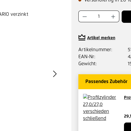
Versandfertig in 20 T
Produkt Anzahl:
Artikel merken
Artikelnummer:
5
EAN-Nr:
4
Gewicht:
1
Passendes Zubehör
Pro
29,