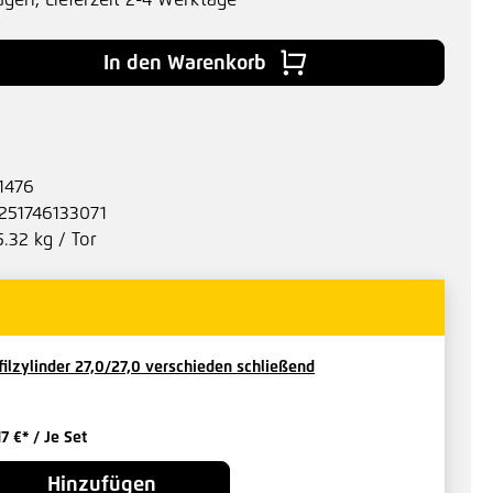
agen, Lieferzeit 2-4 Werktage
 Gib den gewünschten Wert ein oder benu
In den Warenkorb
1476
251746133071
5.32 kg / Tor
filzylinder 27,0/27,0 verschieden schließend
17 €*
/ Je Set
Hinzufügen