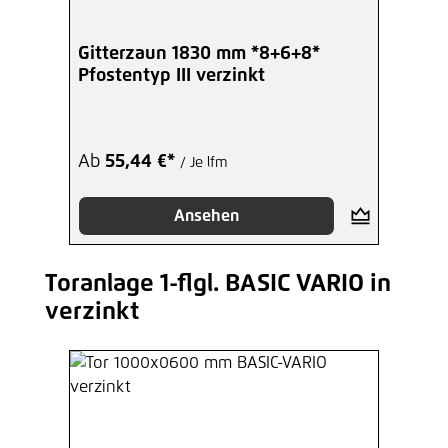
Gitterzaun 1830 mm *8+6+8*
Pfostentyp III verzinkt
Ab
55,44 €*
/ Je lfm
Ansehen
Toranlage 1-flgl. BASIC VARIO in
Produktgalerie überspringen
verzinkt