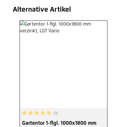
Alternative Artikel
Produktgalerie überspringen
(1)
Durchschnittliche Bewertung von 5 von 5 Sterne
Gartentor 1-flgl. 1000x1800 mm