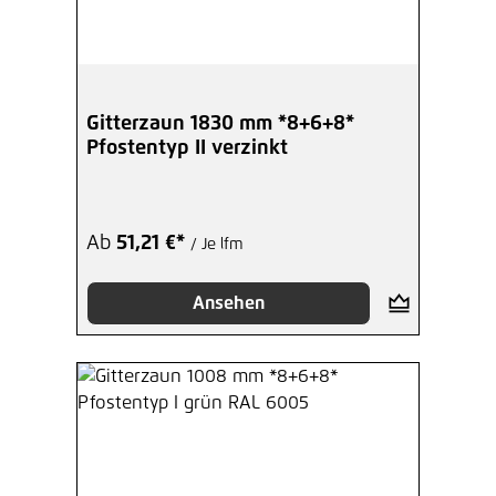
Gitterzaun 1830 mm *8+6+8*
Pfostentyp II verzinkt
Ab
51,21 €*
/ Je lfm
Ansehen