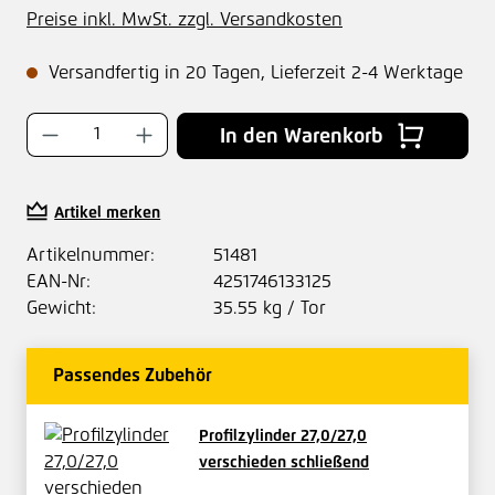
Preise inkl. MwSt. zzgl. Versandkosten
Versandfertig in 20 Tagen, Lieferzeit 2-4 Werktage
Produkt Anzahl: Gib den gewünschten Wer
In den Warenkorb
Artikel merken
Artikelnummer:
51481
EAN-Nr:
4251746133125
Gewicht:
35.55 kg / Tor
Passendes Zubehör
Profilzylinder 27,0/27,0
verschieden schließend