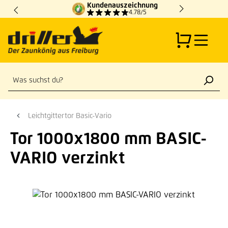
Kundenauszeichnung
Zum Hauptinhalt springen
4.78/5
Leichtgittertor Basic-Vario
Tor 1000x1800 mm BASIC-
VARIO verzinkt
Bildergalerie überspringen