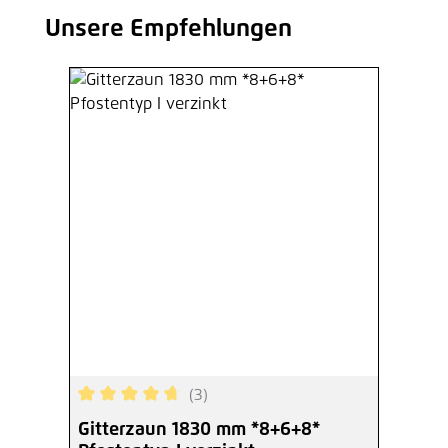
Unsere Empfehlungen
Produktgalerie überspringen
(3)
Durchschnittliche Bewertung von 4.67 von 5 Ste
Gitterzaun 1830 mm *8+6+8*