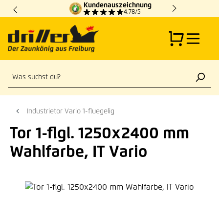
Kundenauszeichnung
Zum Hauptinhalt springen
4.78/5
Industrietor Vario 1-fluegelig
Tor 1-flgl. 1250x2400 mm
Wahlfarbe, IT Vario
Bildergalerie überspringen