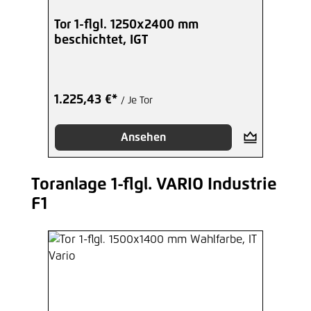
Hinzufügen
Tor 1-flgl. 1250x2400 mm
beschichtet, IGT
1.225,43 €*
/ Je Tor
Ansehen
Toranlage 1-flgl. VARIO Industrie
Produktgalerie überspringen
F1