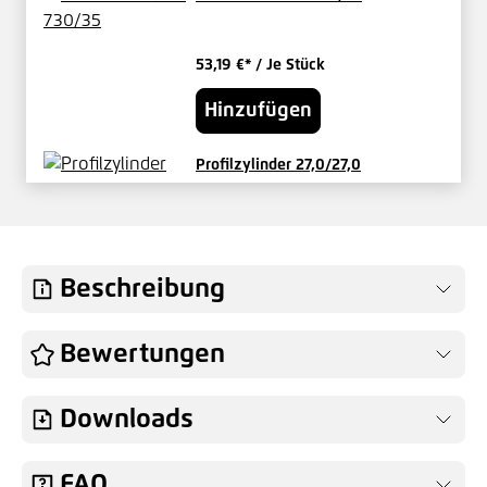
53,19 €*
/ Je Stück
Hinzufügen
Profilzylinder 27,0/27,0
verschieden schließend
29,17 €*
/ Je Set
Hinzufügen
Beschreibung
Knauf für Vario-Tore Innen fest
Bewertungen
49,04 €*
/ Je Stück
Downloads
Hinzufügen
FAQ