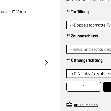
Versandfertig in 25 T
auswählen
** Torfüllung
auswä
** Zaunanschluss
aus
** Öffnungsrichtung
Produkt Anzahl:
Artikel merken