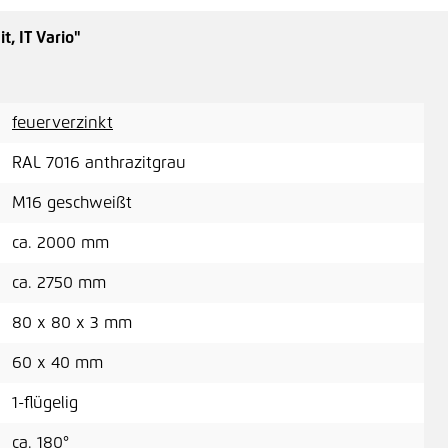
, IT Vario"
Kna
49,
feuerverzinkt
RAL 7016 anthrazitgrau
M16 geschweißt
Kna
ca. 2000 mm
49,
ca. 2750 mm
80 x 80 x 3 mm
60 x 40 mm
Tor
1-flügelig
47,
ca. 180°