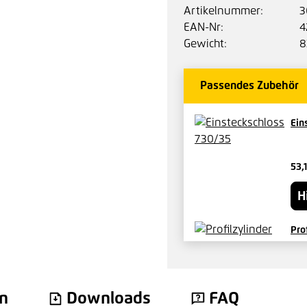
Artikelnummer:
3
EAN-Nr:
4
Gewicht:
8
Passendes Zubehör
Ein
53,
H
Pro
29,
n
Downloads
FAQ