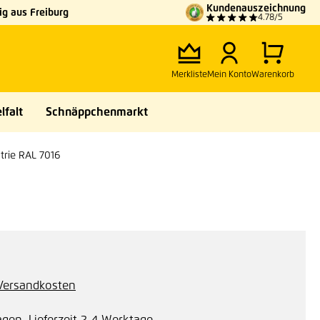
Kundenauszeichnung
g aus Freiburg
4.78/5
Merkliste
Mein Konto
Warenkorb
lfalt
Schnäppchenmarkt
strie RAL 7016
. Versandkosten