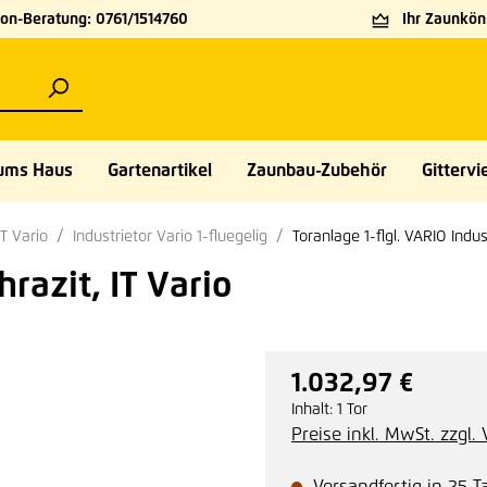
on-Beratung: 0761/1514760
Ihr Zaunköni
ums Haus
Gartenartikel
Zaunbau-Zubehör
Gittervie
IT Vario
Industrietor Vario 1-fluegelig
Toranlage 1-flgl. VARIO Indu
razit, IT Vario
1.032,97 €
Regulärer Preis:
Inhalt:
1 Tor
Preise inkl. MwSt. zzgl