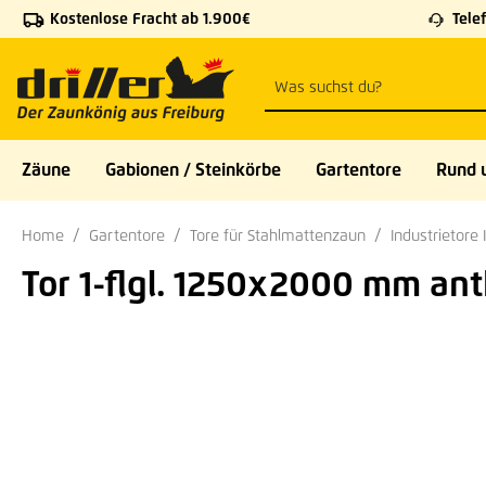
Kostenlose Fracht ab 1.900€
Telef
 Hauptinhalt springen
Zur Suche springen
Zur Hauptnavigation springen
Zäune
Gabionen / Steinkörbe
Gartentore
Rund 
Home
Gartentore
Tore für Stahlmattenzaun
Industrietore 
Tor 1-flgl. 1250x2000 mm anth