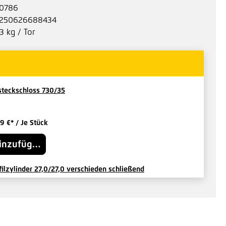
0786
250626688434
3 kg / Tor
steckschloss 730/35
19 €*
/ Je Stück
inzufügen
filzylinder 27,0/27,0 verschieden schließend
17 €*
/ Je Set
Hinzufügen