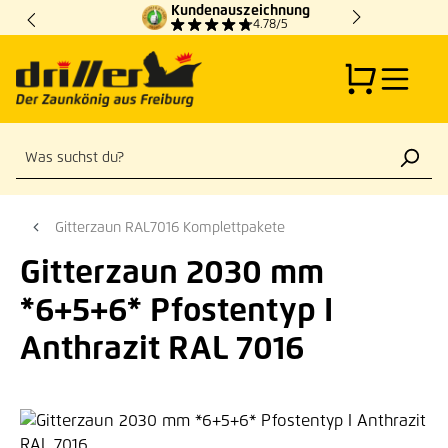
Kundenauszeichnung
Zum Hauptinhalt springen
4.78/5
Gitterzaun RAL7016 Komplettpakete
Gitterzaun 2030 mm
*6+5+6* Pfostentyp I
Anthrazit RAL 7016
Bildergalerie überspringen