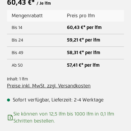
60,43 €*
/ Je lfm
Mengenrabatt
Preis pro lfm
60,43 €* per lfm
Bis
14
59,21 €* per lfm
Bis
24
58,31 €* per lfm
Bis
49
57,41 €* per lfm
Ab
50
Inhalt:
1 lfm
Preise inkl. MwSt. zzgl. Versandkosten
Sofort verfügbar, Lieferzeit: 2-4 Werktage
Sie können von 12,5 lfm bis 1000 lfm in
0,1
lfm
Schritten bestellen.