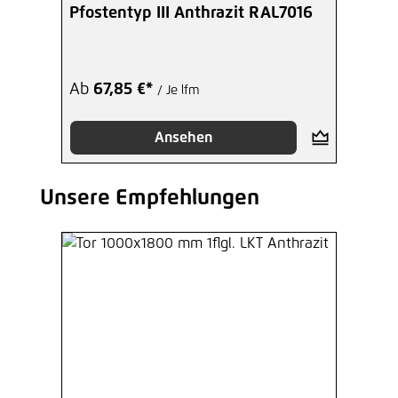
Pfostentyp III Anthrazit RAL7016
Ab
67,85 €*
/ Je lfm
Ansehen
Unsere Empfehlungen
Produktgalerie überspringen