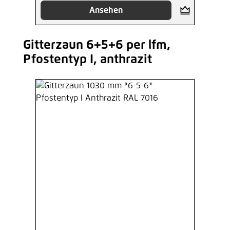
Ansehen
Gitterzaun 6+5+6 per lfm,
Produktgalerie überspringen
Pfostentyp I, anthrazit