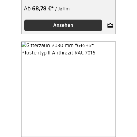
1,27 €*
/ Je Stück
Ab
68,78 €*
/ Je lfm
Hinzufügen
Ansehen