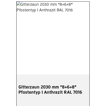
Hinzufügen
Höhe 2030 mm anthrazit,
Zaunpfosten Typ HS Mitte
Winkelplatte I
Ab
102,36 €*
/ Je Pfosten
Hinzufügen
Montagehilfe für
Doppelstabmattenzaun MS/HS
Ab
15,37 €*
/ Je Stück
Hinzufügen
Gitterzaun 2030 mm *8+6+8*
Pfostentyp I Anthrazit RAL 7016
Inbusschlüssel 6-Kant 5,5 mm
verzinkt