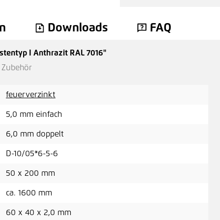
A
n
Downloads
FAQ
tentyp I Anthrazit RAL 7016"
Höh
n Zubehör
67,
feuerverzinkt
5,0 mm einfach
6,0 mm doppelt
Höh
Bod
D-10/05*6-5-6
A
50 x 200 mm
ca. 1600 mm
60 x 40 x 2,0 mm
Höh