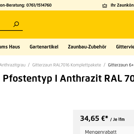
on-Beratung: 0761/1514760
Ihr Zaunköni
ums Haus
Gartenartikel
Zaunbau-Zubehör
Gittervie
Anthrazitgrau
Gitterzaun RAL7016 Komplettpakete
Gitterzaun 6+
Pfostentyp I Anthrazit RAL 7
34,65 €*
/ Je lfm
Mengenrabatt