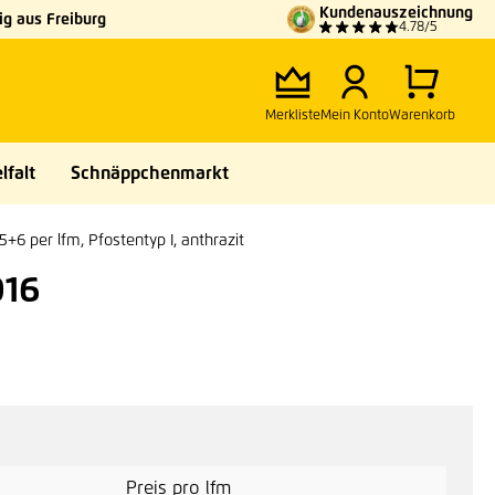
Kundenauszeichnung
g aus Freiburg
4.78/5
Merkliste
Mein Konto
Warenkorb
lfalt
Schnäppchenmarkt
5+6 per lfm, Pfostentyp I, anthrazit
016
Preis pro lfm