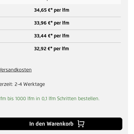
34,65 €* per lfm
33,96 €* per lfm
33,44 €* per lfm
32,92 €* per lfm
. Versandkosten
erzeit: 2-4 Werktage
lfm bis 1000 lfm in
0,1
lfm Schritten bestellen.
In den Warenkorb