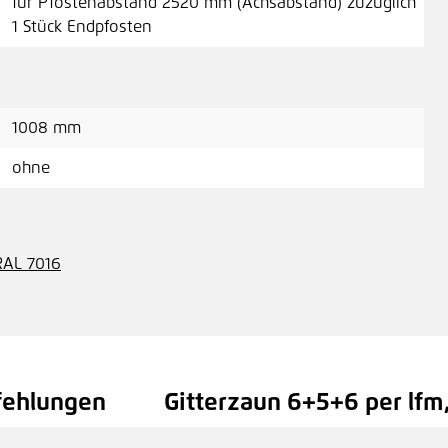
für Pfostenabstand 2520 mm (Achsabstand) zuzüglich
1 Stück Endpfosten
1008 mm
ohne
RAL 7016
fehlungen
Gitterzaun 6+5+6 per lfm,