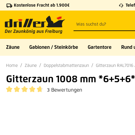
Kostenlose Fracht ab 1.900€
Telef
 Hauptinhalt springen
Zur Suche springen
Zur Hauptnavigation springen
Zäune
Gabionen / Steinkörbe
Gartentore
Rund 
Home
Zäune
Doppelstabmattenzaun
Gitterzaun RAL7016 
Gitterzaun 1008 mm *6+5+6* 
3 Bewertungen
Durchschnittliche Bewertung von 4.67 von 5 Sternen