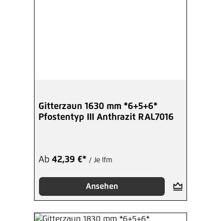
Gitterzaun 1630 mm *6+5+6*
Pfostentyp III Anthrazit RAL7016
Ab
42,39 €*
/ Je lfm
Ansehen