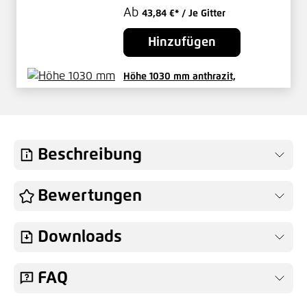
Ab
43,84 €*
/ Je Gitter
Hinzufügen
Höhe 1030 mm anthrazit,
Zaunpfosten Typ Pallas Mitte
Ab
26,73 €*
/ Je Pfosten
Hinzufügen
Beschreibung
Höhe 1030 mm anthrazit,
Bewertungen
Zaunpfosten Typ Pallas Eck
Ab
31,37 €*
/ Je Pfosten
Downloads
Hinzufügen
FAQ
Bodenplatte für Rechteckrohr