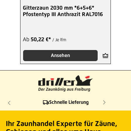
Gitterzaun 2030 mm *6+5+6*
Pfostentyp III Anthrazit RAL7016
Ab
50,22 €*
/ Je lfm
Ansehen
Schnelle Lieferung
Ihr Zaunhandel Experte für Zäune,