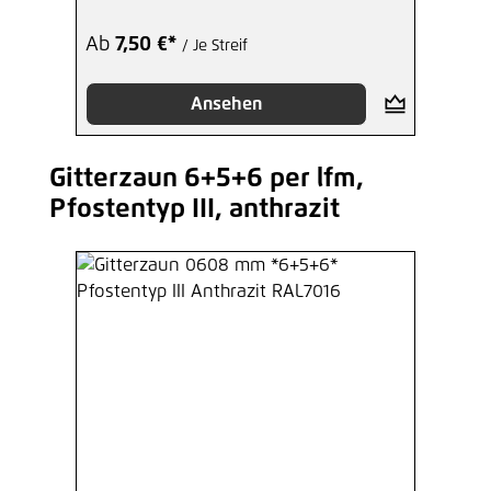
Ab
7,50 €*
/ Je Streif
Ansehen
Gitterzaun 6+5+6 per lfm,
Produktgalerie überspringen
Pfostentyp III, anthrazit