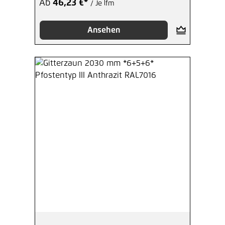
Ab
46,23 €*
/ Je lfm
Ansehen