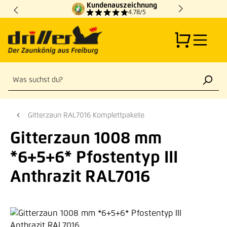
Kundenauszeichnung
Zum Hauptinhalt springen
4.78/5
Gitterzaun RAL7016 Komplettpakete
Gitterzaun 1008 mm
*6+5+6* Pfostentyp III
Anthrazit RAL7016
Bildergalerie überspringen