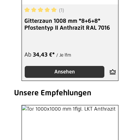
(1)
Durchschnittliche Bewertung von 5 von 5 Sterne
Gitterzaun 1008 mm *8+6+8*
Pfostentyp II Anthrazit RAL 7016
Ab
34,43 €*
/ Je lfm
Ansehen
Unsere Empfehlungen
Produktgalerie überspringen