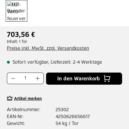
703,56 €
Regulärer Preis:
Inhalt:
1 Tor
Preise inkl. MwSt. zzgl. Versandkosten
Sofort verfügbar, Lieferzeit: 2-4 Werktage
Produkt Anzahl: Gib den gewünschten Wer
In den Warenkorb
Artikel merken
Artikelnummer:
25302
EAN-Nr:
4250626656617
Gewicht:
54 kg / Tor