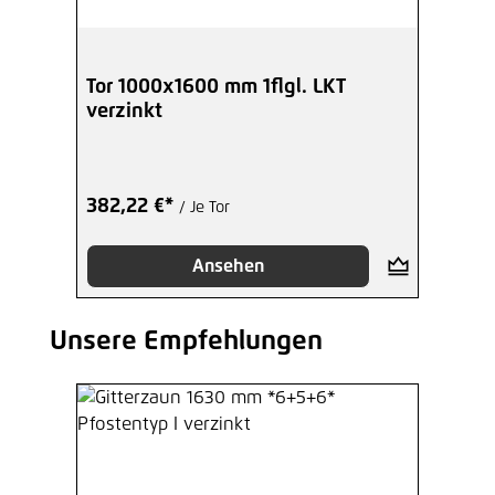
Tor 1000x1600 mm 1flgl. LKT
verzinkt
382,22 €*
/ Je Tor
Ansehen
Unsere Empfehlungen
Produktgalerie überspringen