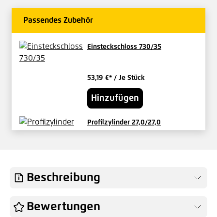
Passendes Zubehör
Einsteckschloss 730/35
53,19 €*
/ Je Stück
Hinzufügen
Profilzylinder 27,0/27,0
verschieden schließend
29,17 €*
/ Je Set
Hinzufügen
Beschreibung
Knauf für Vario-Tore Außen fest
Bewertungen