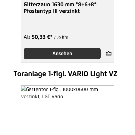
Gitterzaun 1630 mm *8+6+8*
Pfostentyp III verzinkt
Ab
50,33 €*
/ Je lfm
Ansehen
Toranlage 1-flgl. VARIO Light VZ
Produktgalerie überspringen