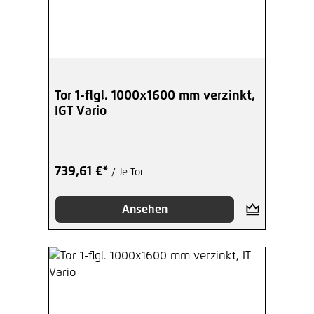
Zulage Durchgreifschutz für Tore
Vario
96,82 €*
/ Je Stück
Hinzufügen
Tor 1-flgl. 1000x1600 mm verzinkt,
IGT Vario
Zaunanschlussschiene 1630 mm
verzinkt Typ II
Ab
44,42 €*
/ Je Set
739,61 €*
/ Je Tor
Hinzufügen
Ansehen