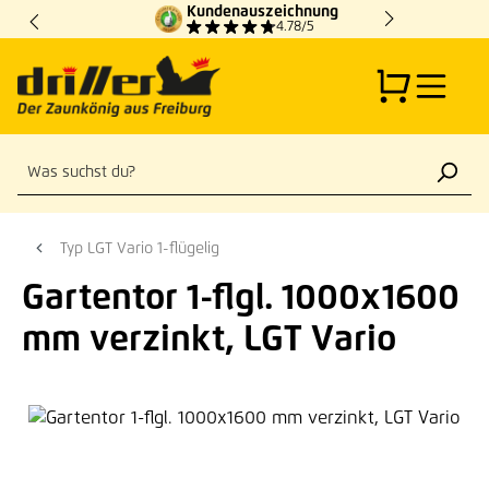
Kundenauszeichnung
Zum Hauptinhalt springen
4.78/5
Typ LGT Vario 1-flügelig
Gartentor 1-flgl. 1000x1600
mm verzinkt, LGT Vario
Bildergalerie überspringen