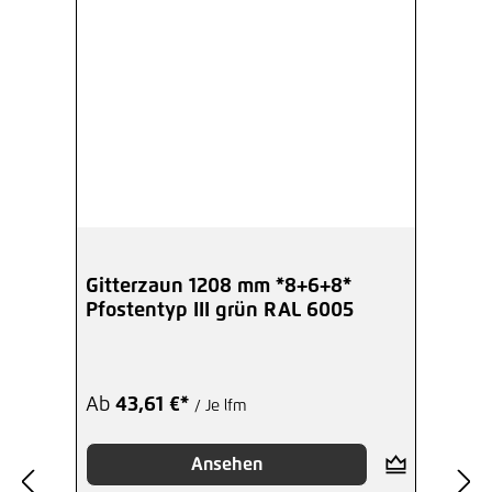
Gitterzaun 1208 mm *8+6+8*
Pfostentyp III grün RAL 6005
Ab
43,61 €*
/ Je lfm
Ansehen