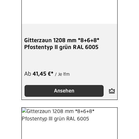
Gitterzaun 1208 mm *8+6+8*
Pfostentyp II grün RAL 6005
Ab
41,45 €*
/ Je lfm
Ansehen