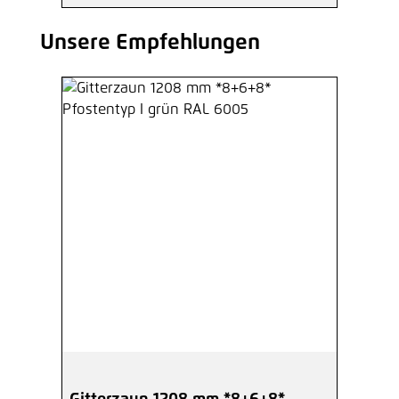
Unsere Empfehlungen
Produktgalerie überspringen