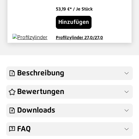
53,19 €*
/ Je Stück
Hinzufügen
Profilzylinder 27,0/27,0
verschieden schließend
29,17 €*
/ Je Set
Hinzufügen
Beschreibung
Knauf für Vario-Tore Innen fest
Bewertungen
49,04 €*
/ Je Stück
Downloads
Hinzufügen
FAQ
Knauf für Vario-Tore Außen fest