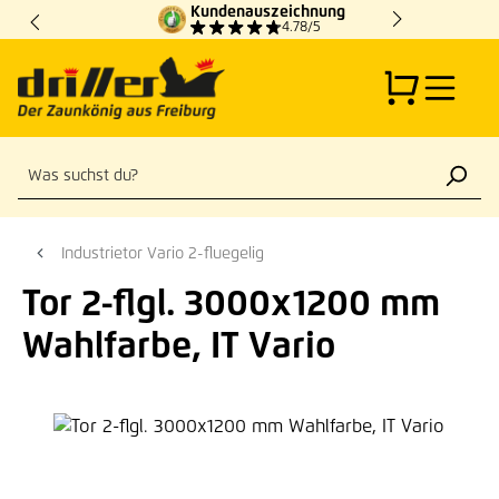
Kundenauszeichnung
Zum Hauptinhalt springen
4.78/5
Industrietor Vario 2-fluegelig
Tor 2-flgl. 3000x1200 mm
Wahlfarbe, IT Vario
Bildergalerie überspringen