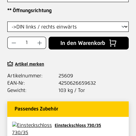
auswählen
** Öffnungsrichtung
Produkt Anzahl: Gib den gewünschten Wer
In den Warenkorb
Artikel merken
Artikelnummer:
25609
EAN-Nr:
4250626659632
Gewicht:
103 kg / Tor
Passendes Zubehör
Einsteckschloss 730/35