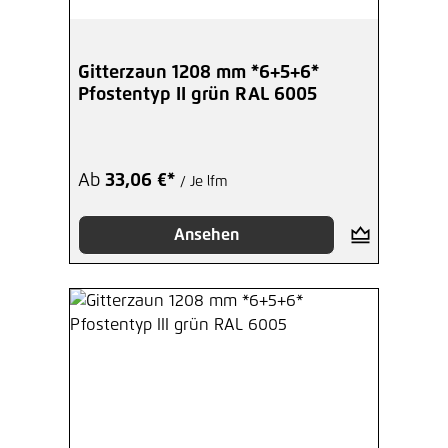
Gitterzaun 1208 mm *6+5+6*
Pfostentyp II grün RAL 6005
Ab
33,06 €*
/ Je lfm
Ansehen