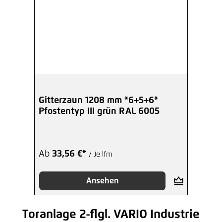
Gitterzaun 1208 mm *6+5+6*
Pfostentyp III grün RAL 6005
Ab
33,56 €*
/ Je lfm
Ansehen
Toranlage 2-flgl. VARIO Industrie
Produktgalerie überspringen