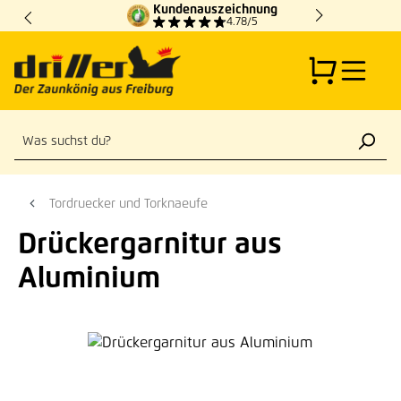
Kundenauszeichnung
Zum Hauptinhalt springen
4.78/5
Tordruecker und Torknaeufe
Drückergarnitur aus
Aluminium
Bildergalerie überspringen