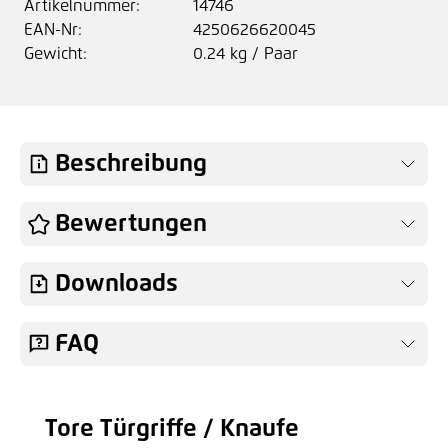
Artikelnummer:
14746
EAN-Nr:
4250626620045
Gewicht:
0.24 kg / Paar
Beschreibung
Bewertungen
Downloads
FAQ
Tore Türgriffe / Knaufe
Produktgalerie überspringen