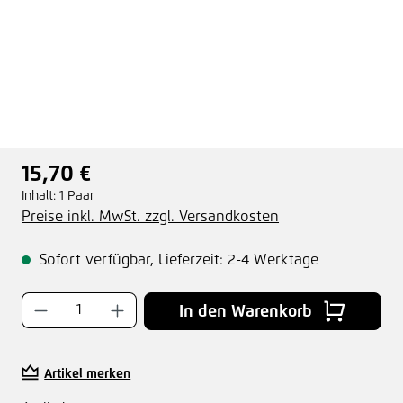
15,70 €
Regulärer Preis:
Inhalt:
1 Paar
Preise inkl. MwSt. zzgl. Versandkosten
Sofort verfügbar, Lieferzeit: 2-4 Werktage
Produkt Anzahl: Gib den gewünschten Wer
In den Warenkorb
Artikel merken