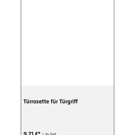
Türrosette für Türgriff
9,71 €*
/ Je Set