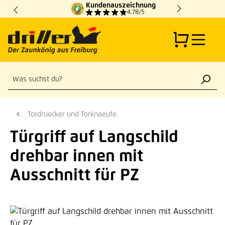
Kundenauszeichnung
Zum Hauptinhalt springen
4.78/5
Tordruecker und Torknaeufe
Türgriff auf Langschild
drehbar innen mit
Ausschnitt für PZ
Bildergalerie überspringen