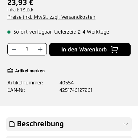
23,93 €
Regulärer Preis:
Inhalt:
1 Stück
Preise inkl. MwSt. zzgl. Versandkosten
Sofort verfügbar, Lieferzeit: 2-4 Werktage
Produkt Anzahl: Gib den gewünschten Wer
In den Warenkorb
Artikel merken
Artikelnummer:
40554
EAN-Nr:
4251746127261
Beschreibung