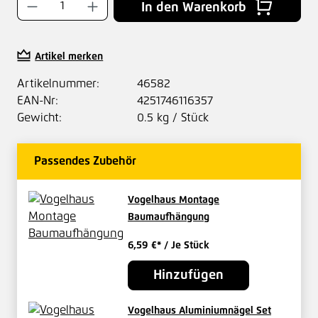
Produkt Anzahl: Gib den gewünschten Wer
In den Warenkorb
Artikel merken
Artikelnummer:
46582
EAN-Nr:
4251746116357
Gewicht:
0.5 kg / Stück
Passendes Zubehör
Vogelhaus Montage
Baumaufhängung
6,59 €*
/ Je Stück
Hinzufügen
Vogelhaus Aluminiumnägel Set