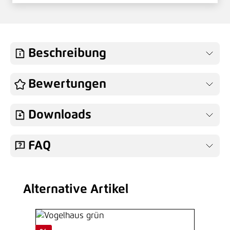
2,11 €*
/ Je Set
Hinzufügen
Beschreibung
Bewertungen
Downloads
FAQ
Alternative Artikel
Produktgalerie überspringen