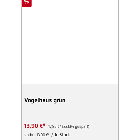
Rabatt
%
Vogelhaus grün
13,90 €*
17,85 €*
(22.13% gespart)
/ Je Stück
vorher 13,90 €*