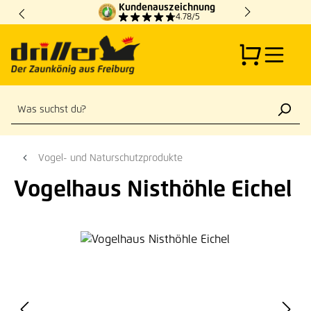
Kundenauszeichnung
Zum Hauptinhalt springen
4.78/5
Vogel- und Naturschutzprodukte
Vogelhaus Nisthöhle Eichel
Bildergalerie überspringen