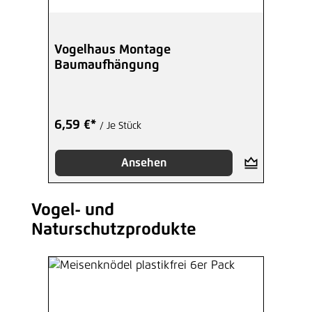
Vogelhaus Montage
Baumaufhängung
6,59 €*
/ Je Stück
Ansehen
Vogel- und
Produktgalerie überspringen
Naturschutzprodukte