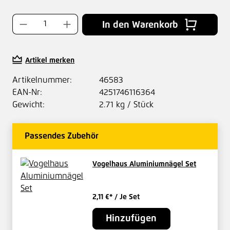
Produkt Anzahl: Gib den gewünschten Wer
In den Warenkorb
Artikel merken
Artikelnummer:
46583
EAN-Nr:
4251746116364
Gewicht:
2.71 kg / Stück
Passendes Zubehör
Vogelhaus Aluminiumnägel Set
2,11 €*
/ Je Set
Hinzufügen