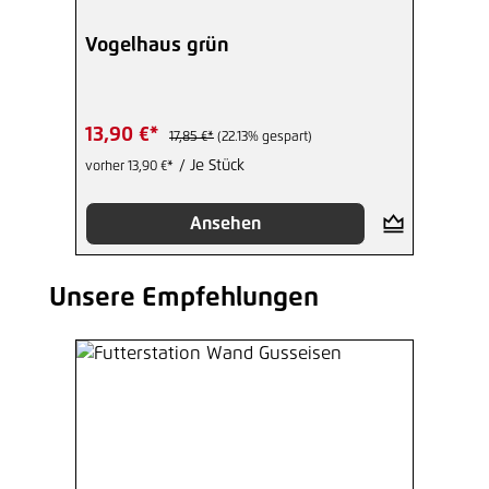
Vogelhaus grün
13,90 €*
17,85 €*
(22.13% gespart)
/ Je Stück
vorher 13,90 €*
Ansehen
Unsere Empfehlungen
Produktgalerie überspringen