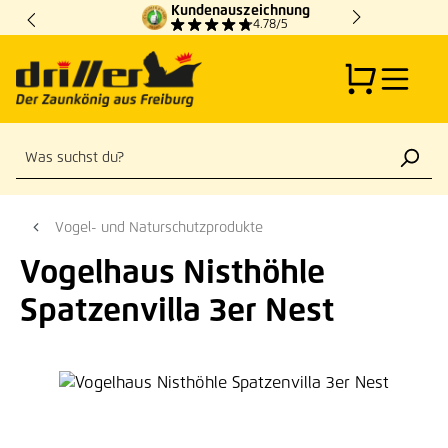
Kundenauszeichnung
Zum Hauptinhalt springen
4.78/5
Vogel- und Naturschutzprodukte
Vogelhaus Nisthöhle
Spatzenvilla 3er Nest
Bildergalerie überspringen