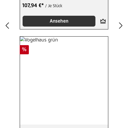
107,94 €*
/ Je Stück
Ansehen
Rabatt
%