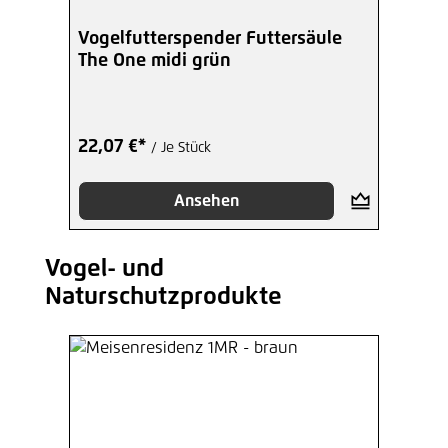
Vogelfutterspender Futtersäule
The One midi grün
22,07 €*
/ Je Stück
Ansehen
Vogel- und
Produktgalerie überspringen
Naturschutzprodukte