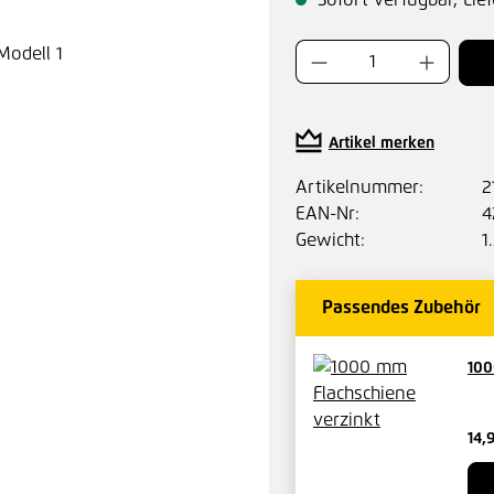
Sofort verfügbar, Lief
Produkt Anzahl:
Artikel merken
Artikelnummer:
2
EAN-Nr:
4
Gewicht:
1
Passendes Zubehör
100
14,