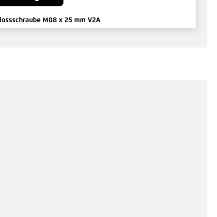
lossschraube M08 x 25 mm V2A
1 €*
/ Je Stück
Hinzufügen
hskantmutter M 08 V2A
8 €*
/ Je Stück
Hinzufügen
eckkappe schwarz für Schrauben M 08 Kunststoff
9 €*
/ Je Stück