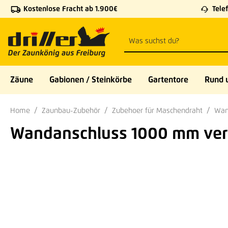
Kostenlose Fracht ab 1.900€
Telef
 Hauptinhalt springen
Zur Suche springen
Zur Hauptnavigation springen
Zäune
Gabionen / Steinkörbe
Gartentore
Rund 
Home
Zaunbau-Zubehör
Zubehoer für Maschendraht
Wan
Wandanschluss 1000 mm verz