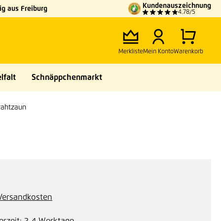
Kundenauszeichnung
g aus Freiburg
4.78/5
Merkliste
Mein Konto
Warenkorb
lfalt
Schnäppchenmarkt
rahtzaun
. Versandkosten