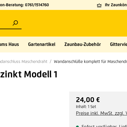
on-Beratung: 0761/1514760
Ihr Zaunköni
ums Haus
Gartenartikel
Zaunbau-Zubehör
Gittervie
danschluss Maschendraht
Wandanschlüße komplett für Maschend
inkt Modell 1
24,00 €
Regulärer Preis:
Inhalt:
1 Set
Preise inkl. MwSt. zzgl