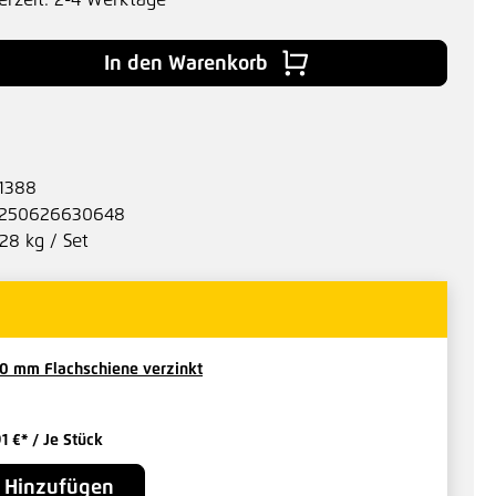
erzeit: 2-4 Werktage
 Gib den gewünschten Wert ein oder benu
In den Warenkorb
1388
250626630648
.28 kg / Set
0 mm Flachschiene verzinkt
91 €*
/ Je Stück
Hinzufügen