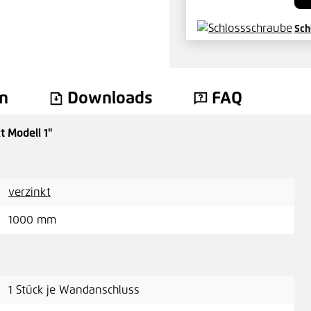
Sch
0,2
n
Downloads
FAQ
 Modell 1"
Sec
0,0
verzinkt
1000 mm
Abd
1 Stück je Wandanschluss
0,1