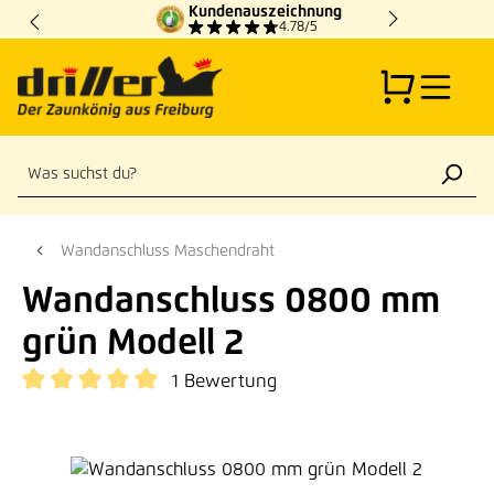
Kundenauszeichnung
Zum Hauptinhalt springen
4.78/5
Wandanschluss Maschendraht
Wandanschluss 0800 mm
grün Modell 2
1 Bewertung
Durchschnittliche Bewertung von 5 von 5 Sternen
Bildergalerie überspringen