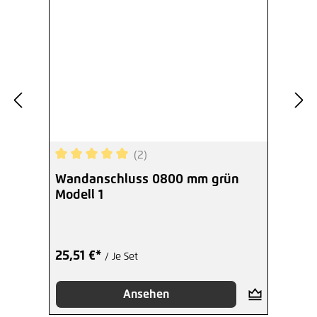
2,05 €*
/ Je Stück
Hinzufügen
L-Winkel 95 x 65 mm grün
5,95 €*
/ Je Stück
(2)
Hinzufügen
Durchschnittliche Bewertung von 5 von 5 Sterne
Wandanschluss 0800 mm grün
Modell 1
6-kant Holzschraube Ø 08 mm x
060 mm TG verzinkt
0,38 €*
/ Je Stück
25,51 €*
/ Je Set
Hinzufügen
Ansehen