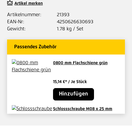
Artikel merken
Artikelnummer:
21393
EAN-Nr:
4250626630693
Gewicht:
1.78 kg / Set
Passendes Zubehör
0800 mm Flachschiene grün
15,14 €*
/ Je Stück
Hinzufügen
Schlossschraube M08 x 25 mm
V2A
0,21 €*
/ Je Stück