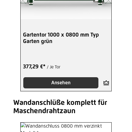
Gartentor 1000 x 0800 mm Typ
Garten grün
377,29 €*
/ Je Tor
Ansehen
Wandanschlüße komplett für
Produktgalerie überspringen
Maschendrahtzaun