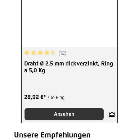
(12)
Durchschnittliche Bewertung von 4.58 von 5 Ste
Draht Ø 2,5 mm dickverzinkt, Ring
a 5,0 Kg
28,92 €*
/ Je Ring
Ansehen
Unsere Empfehlungen
Produktgalerie überspringen