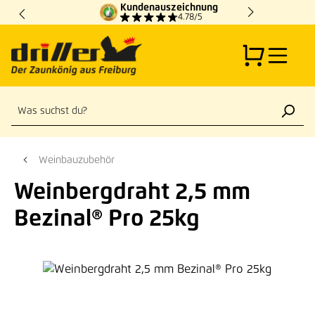
Kundenauszeichnung
Zum Hauptinhalt springen
4.78/5
Weinbauzubehör
Weinbergdraht 2,5 mm
Bezinal® Pro 25kg
Bildergalerie überspringen