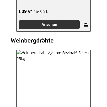
1,09 €*
/ Je Stück
Ansehen
Weinbergdrähte
Produktgalerie überspringen