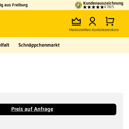
Kundenauszeichnung
g aus Freiburg
4.78/5
Merkliste
Mein Konto
Warenkorb
lfalt
Schnäppchenmarkt
Preis auf Anfrage