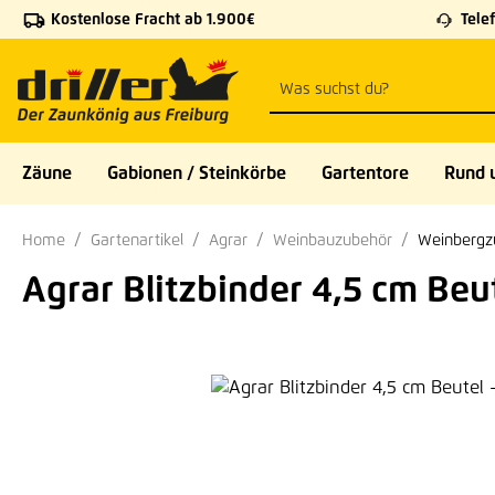
Kostenlose Fracht ab 1.900€
Telef
 Hauptinhalt springen
Zur Suche springen
Zur Hauptnavigation springen
Zäune
Gabionen / Steinkörbe
Gartentore
Rund 
Home
Gartenartikel
Agrar
Weinbauzubehör
Weinbergz
Agrar Blitzbinder 4,5 cm Beut
Bildergalerie überspringen