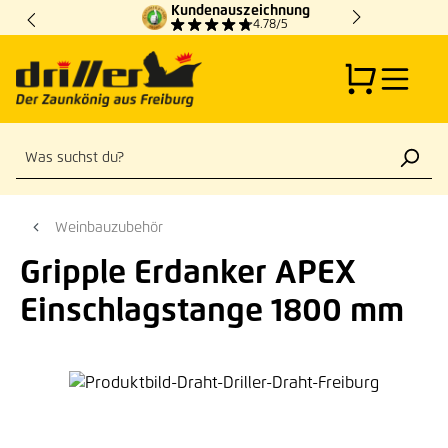
Kundenauszeichnung
Zum Hauptinhalt springen
4.78/5
Weinbauzubehör
Gripple Erdanker APEX
Einschlagstange 1800 mm
Bildergalerie überspringen