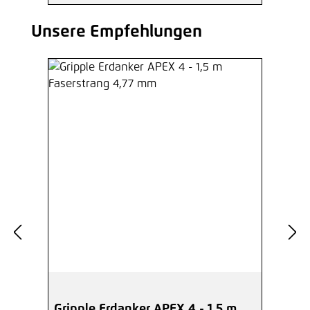
Unsere Empfehlungen
Produktgalerie überspringen
Gripple Erdanker APEX 4 - 1,5 m