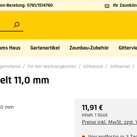
on-Beratung: 0761/1514760
Ihr Zaunköni
ums Haus
Gartenartikel
Zaunbau-Zubehör
Gittervie
gematerial
Für den Werkzeugkasten
Schluessel
Schluessel
elt 11,0 mm
11,91 €
Regulärer Preis:
Inhalt:
1 Stück
Preise inkl. MwSt. zzgl