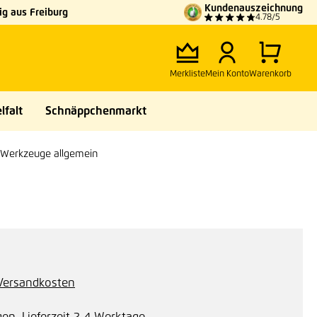
Kundenauszeichnung
g aus Freiburg
4.78/5
Merkliste
Mein Konto
Warenkorb
lfalt
Schnäppchenmarkt
Werkzeuge allgemein
. Versandkosten