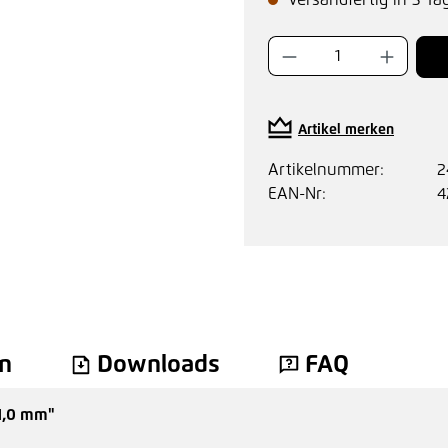
Versandfertig in 3 Ta
Produkt Anzahl:
Artikel merken
Artikelnummer:
2
EAN-Nr:
4
n
Downloads
FAQ
11,0 mm"