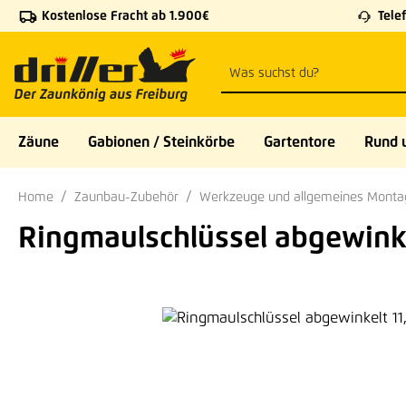
Kostenlose Fracht ab 1.900€
Telef
 Hauptinhalt springen
Zur Suche springen
Zur Hauptnavigation springen
Zäune
Gabionen / Steinkörbe
Gartentore
Rund 
Home
Zaunbau-Zubehör
Werkzeuge und allgemeines Monta
Ringmaulschlüssel abgewink
Bildergalerie überspringen