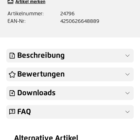
Artikel merken
Artikelnummer:
24796
EAN-Nr:
4250626648889
Beschreibung
Bewertungen
Downloads
FAQ
Alternative Artikel
Produktgalerie überspringen