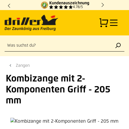
Kundenauszeichnung
Zum Hauptinhalt springen
4.78/5
Zangen
Kombizange mit 2-
Komponenten Griff - 205
mm
Bildergalerie überspringen