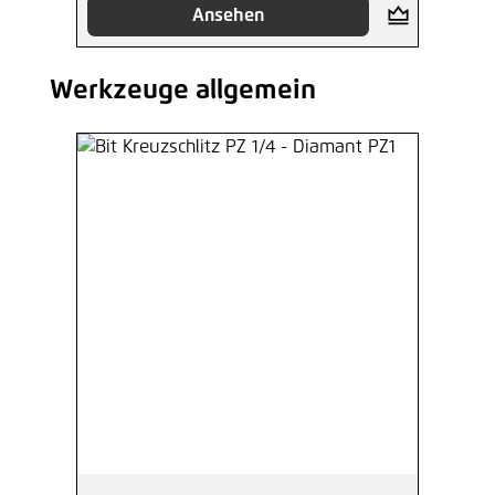
Ansehen
Werkzeuge allgemein
Produktgalerie überspringen