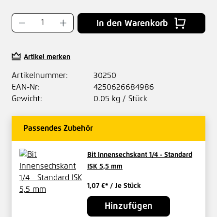
Produkt Anzahl: Gib den gewünschten Wer
In den Warenkorb
Artikel merken
Artikelnummer:
30250
EAN-Nr:
4250626684986
Gewicht:
0.05 kg / Stück
Passendes Zubehör
Bit Innensechskant 1/4 - Standard
ISK 5,5 mm
1,07 €*
/ Je Stück
Hinzufügen