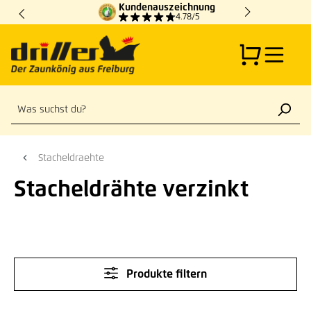
Kundenauszeichnung
Zum Hauptinhalt springen
4.78/5
Stacheldraehte
Stacheldrähte verzinkt
Produkte filtern