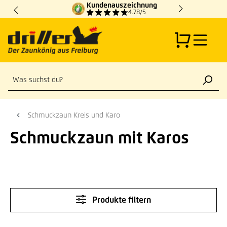
Kundenauszeichnung
Zum Hauptinhalt springen
4.78/5
Schmuckzaun Kreis und Karo
Schmuckzaun mit Karos
Produkte filtern