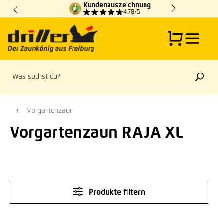
Kundenauszeichnung
Zum Hauptinhalt springen
4.78/5
Vorgartenzaun
Vorgartenzaun RAJA XL
Produkte filtern