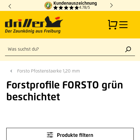
Kundenauszeichnung
Zum Hauptinhalt springen
4.78/5
Forsto Pfostenstaerke 1,20 mm
Forstprofile FORSTO grün
beschichtet
Produkte filtern