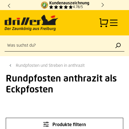
Kundenauszeichnung
Zum Hauptinhalt springen
4.78/5
Rundpfosten und Streben in anthrazit
Rundpfosten anthrazit als
Eckpfosten
Produkte filtern