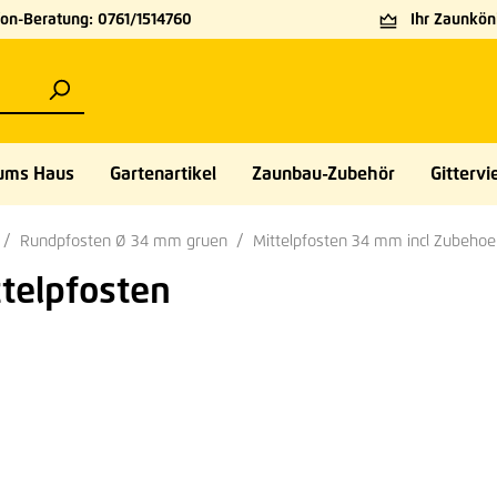
on-Beratung: 0761/1514760
Ihr Zaunköni
ums Haus
Gartenartikel
Zaunbau-Zubehör
Gittervie
Rundpfosten Ø 34 mm gruen
Mittelpfosten 34 mm incl Zubehoe
ttelpfosten