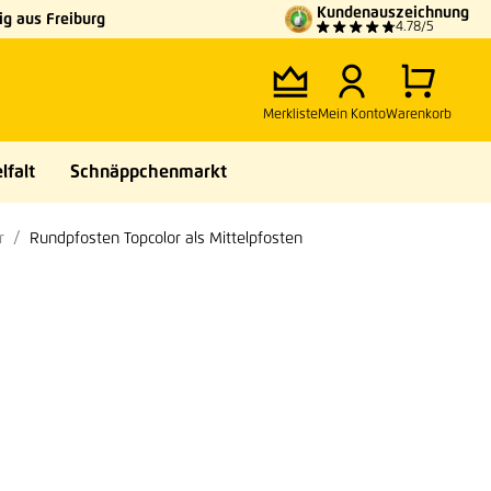
Kundenauszeichnung
g aus Freiburg
4.78/5
Merkliste
Mein Konto
Warenkorb
lfalt
Schnäppchenmarkt
r
Rundpfosten Topcolor als Mittelpfosten