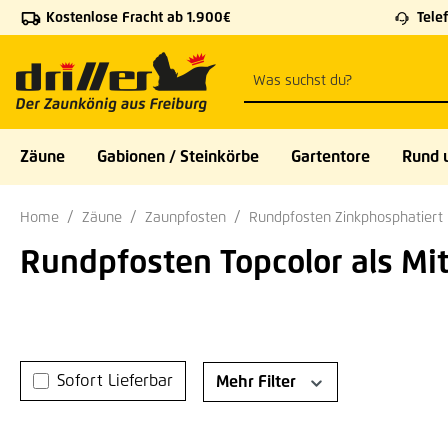
Kostenlose Fracht ab 1.900€
Telef
 Hauptinhalt springen
Zur Suche springen
Zur Hauptnavigation springen
Zäune
Gabionen / Steinkörbe
Gartentore
Rund 
Home
Zäune
Zaunpfosten
Rundpfosten Zinkphosphatiert
Rundpfosten Topcolor als Mi
Sofort Lieferbar
Mehr Filter