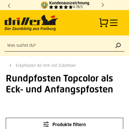
Kundenauszeichnung
Zum Hauptinhalt springen
4.78/5
Eckpfosten 42 mm incl Zubehoer
Rundpfosten Topcolor als
Eck- und Anfangspfosten
Produkte filtern