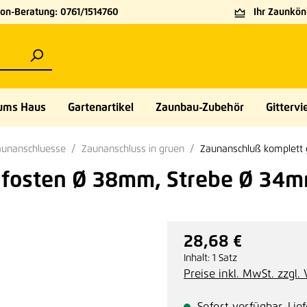
on-Beratung: 0761/1514760
Ihr Zaunköni
ums Haus
Gartenartikel
Zaunbau-Zubehör
Gittervie
Zaunanschluesse
Zaunanschluss in gruen
Zaunanschluß komplett 
Pfosten Ø 38mm, Strebe Ø 34
28,68 €
Regulärer Preis:
Inhalt:
1 Satz
Preise inkl. MwSt. zzgl