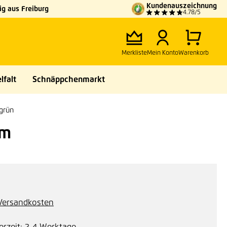
Kundenauszeichnung
g aus Freiburg
4.78/5
Merkliste
Mein Konto
Warenkorb
lfalt
Schnäppchenmarkt
grün
mm
. Versandkosten