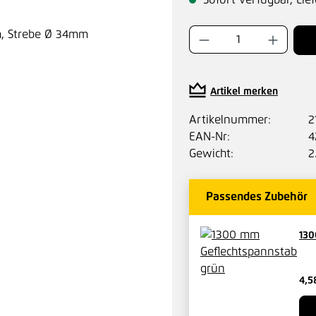
Sofort verfügbar, Lief
Produkt Anzahl:
Artikel merken
Artikelnummer:
2
EAN-Nr:
4
Gewicht:
2
Passendes Zubehör
130
4,5