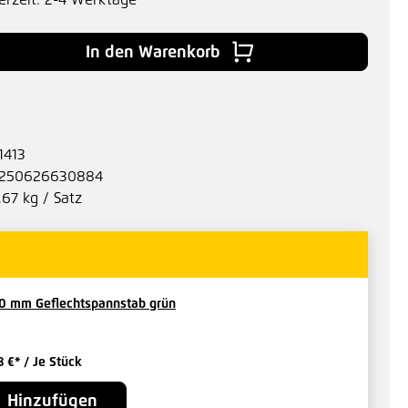
erzeit: 2-4 Werktage
 Gib den gewünschten Wert ein oder benu
In den Warenkorb
1413
250626630884
.67 kg / Satz
0 mm Geflechtspannstab grün
8 €*
/ Je Stück
Hinzufügen