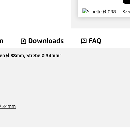
Sch
2,3
n
Downloads
FAQ
ten Ø 38mm, Strebe Ø 34mm"
Dra
2,0
Sch
 Ø 34mm
1,8