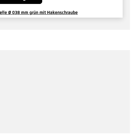
elle Ø 038 mm grün mit Hakenschraube
8 €*
/ Je Set
Hinzufügen
htspanner Größe II, 100 mm grün
5 €*
/ Je Stück
Hinzufügen
elle Ø 038 mm grün mit Maschinenschraube
7 €*
/ Je Set