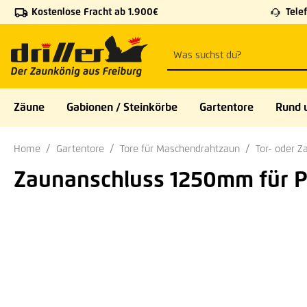
Kostenlose Fracht ab 1.900€
Telef
 Hauptinhalt springen
Zur Suche springen
Zur Hauptnavigation springen
Zäune
Gabionen / Steinkörbe
Gartentore
Rund 
Home
Gartentore
Tore für Maschendrahtzaun
Tor- oder 
Zaunanschluss 1250mm für 