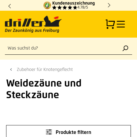
Kundenauszeichnung
Zum Hauptinhalt springen
4.78/5
Zubehoer für Knotengeflecht
Weidezäune und
Steckzäune
Produkte filtern