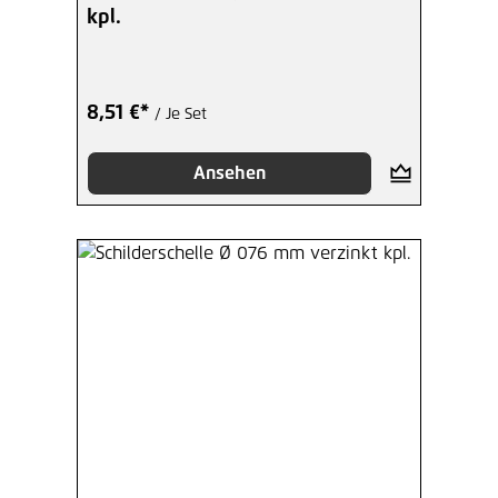
kpl.
8,51 €*
/ Je Set
Ansehen