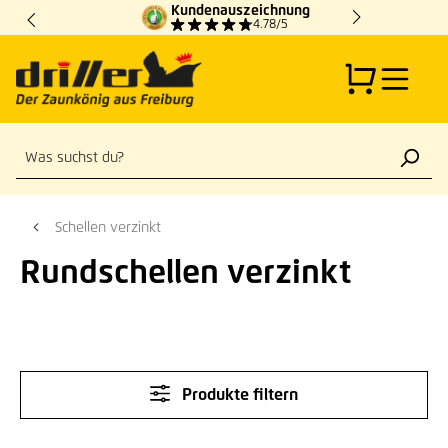
Kundenauszeichnung
Zum Hauptinhalt springen
4.78/5
Schellen verzinkt
Rundschellen verzinkt
Produkte filtern