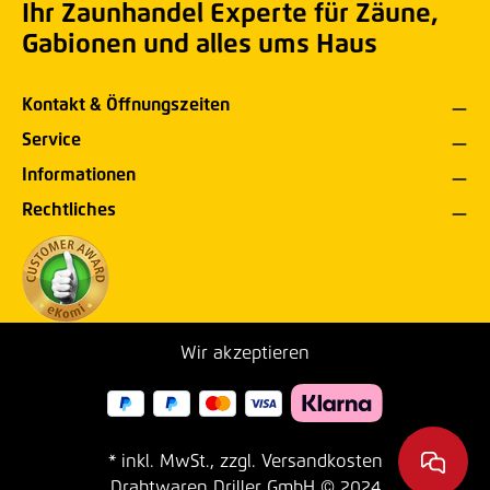
Ihr Zaunhandel Experte für Zäune,
Gabionen und alles ums Haus
Kontakt & Öffnungszeiten
Service
Informationen
Rechtliches
Wir akzeptieren
* inkl. MwSt., zzgl. Versandkosten
Drahtwaren Driller GmbH © 2024