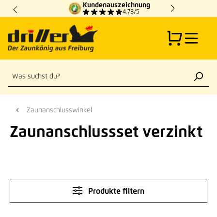
Kundenauszeichnung
Zum Hauptinhalt springen
4.78/5
Zaunanschlusswinkel
Zaunanschlussset verzinkt
Produkte filtern