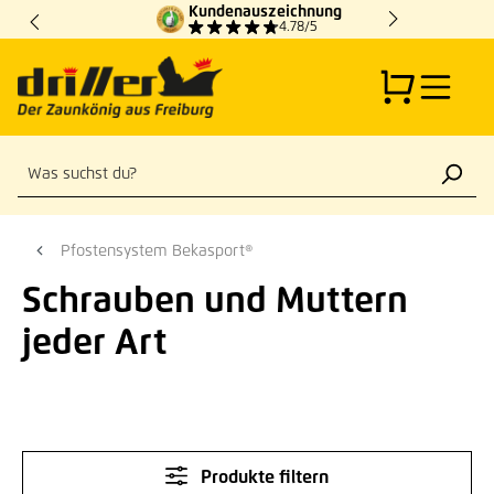
Kundenauszeichnung
Zum Hauptinhalt springen
4.78/5
Pfostensystem Bekasport®
Schrauben und Muttern
jeder Art
Produkte filtern