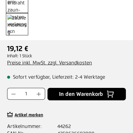
19,12 €
Regulärer Preis:
Inhalt:
1 Stück
Preise inkl. MwSt. zzgl. Versandkosten
Sofort verfügbar, Lieferzeit: 2-4 Werktage
Produkt Anzahl: Gib den gewünschten Wer
In den Warenkorb
Artikel merken
Artikelnummer:
44262