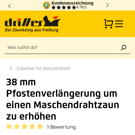
Kundenauszeichnung
Zum Hauptinhalt springen
4.78/5
Zubehoer für Maschendraht
38 mm
Pfostenverlängerung um
einen Maschendrahtzaun
zu erhöhen
1 Bewertung
Durchschnittliche Bewertung von 5 von 5 Sternen