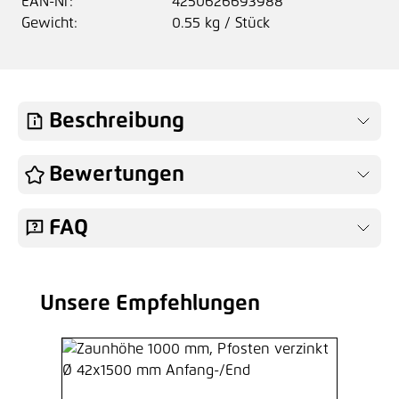
EAN-Nr:
4250626693988
Gewicht:
0.55 kg / Stück
Beschreibung
Bewertungen
FAQ
Unsere Empfehlungen
Produktgalerie überspringen