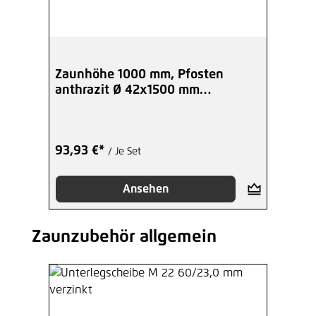
Zaunhöhe 1000 mm, Pfosten
anthrazit Ø 42x1500 mm
Anfang-/End
93,93 €*
/ Je Set
Ansehen
Zaunzubehör allgemein
Produktgalerie überspringen