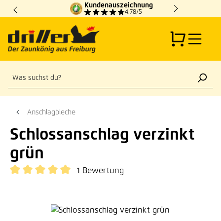
Kundenauszeichnung
Zum Hauptinhalt springen
4.78/5
Anschlagbleche
Schlossanschlag verzinkt
grün
1 Bewertung
Durchschnittliche Bewertung von 5 von 5 Sternen
Bildergalerie überspringen