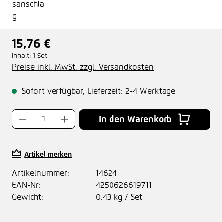
15,76 €
Regulärer Preis:
Inhalt:
1 Set
Preise inkl. MwSt. zzgl. Versandkosten
Sofort verfügbar, Lieferzeit: 2-4 Werktage
Produkt Anzahl: Gib den gewünschten Wer
In den Warenkorb
Artikel merken
Artikelnummer:
14624
EAN-Nr:
4250626619711
Gewicht:
0.43 kg / Set