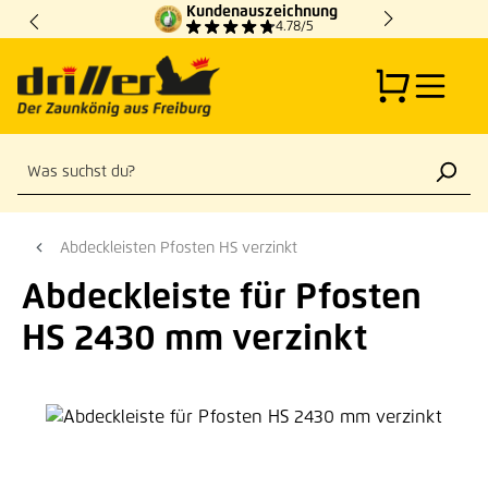
Kundenauszeichnung
Zum Hauptinhalt springen
4.78/5
Abdeckleisten Pfosten HS verzinkt
Abdeckleiste für Pfosten
HS 2430 mm verzinkt
Bildergalerie überspringen