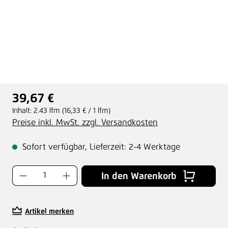
39,67 €
Regulärer Preis:
Inhalt:
2.43 lfm
(16,33 € / 1 lfm)
Preise inkl. MwSt. zzgl. Versandkosten
Sofort verfügbar, Lieferzeit: 2-4 Werktage
Produkt Anzahl: Gib den gewünschten Wer
In den Warenkorb
Artikel merken