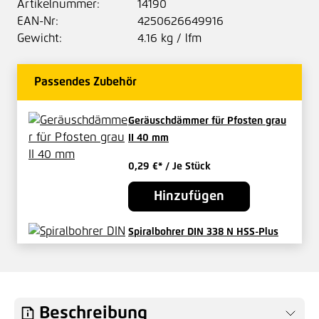
Artikelnummer:
14190
EAN-Nr:
4250626649916
Gewicht:
4.16 kg / lfm
Passendes Zubehör
Geräuschdämmer für Pfosten grau
II 40 mm
0,29 €*
/ Je Stück
Hinzufügen
Spiralbohrer DIN 338 N HSS-Plus
geschliffen 11,5 mm
48,17 €*
/ Je Stück
Hinzufügen
Beschreibung