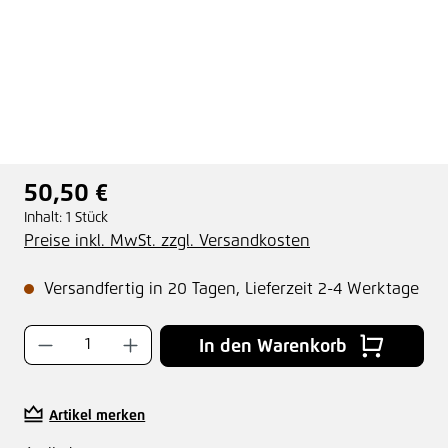
50,50 €
Regulärer Preis:
Inhalt:
1 Stück
Preise inkl. MwSt. zzgl. Versandkosten
Versandfertig in 20 Tagen, Lieferzeit 2-4 Werktage
Produkt Anzahl: Gib den gewünschten Wer
In den Warenkorb
Artikel merken