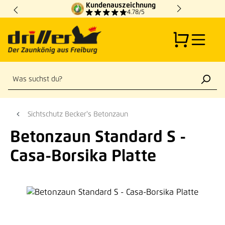
Kundenauszeichnung
Zum Hauptinhalt springen
4.78/5
Sichtschutz Becker's Betonzaun
Betonzaun Standard S -
Casa-Borsika Platte
Bildergalerie überspringen