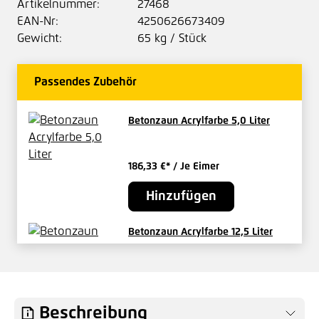
Artikelnummer:
27468
EAN-Nr:
4250626673409
Gewicht:
65 kg / Stück
Passendes Zubehör
Betonzaun Acrylfarbe 5,0 Liter
186,33 €*
/ Je Eimer
Hinzufügen
Betonzaun Acrylfarbe 12,5 Liter
442,04 €*
/ Je Eimer
Hinzufügen
Beschreibung