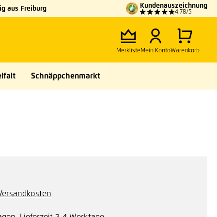
Kundenauszeichnung
g aus Freiburg
4.78/5
Merkliste
Mein Konto
Warenkorb
lfalt
Schnäppchenmarkt
. Versandkosten