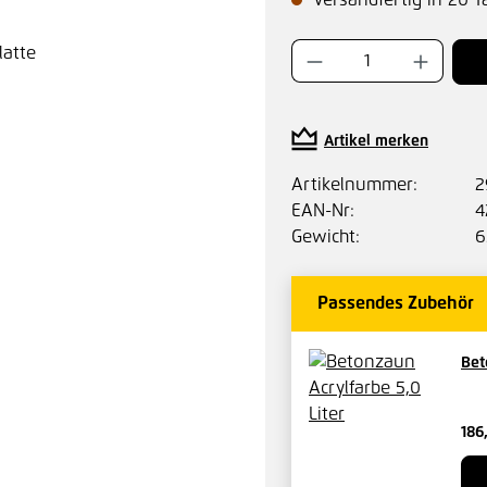
Versandfertig in 20 T
Produkt Anzahl:
Artikel merken
Artikelnummer:
2
EAN-Nr:
4
Gewicht:
6
Passendes Zubehör
Bet
186