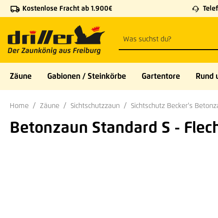
Kostenlose Fracht ab 1.900€
Telef
 Hauptinhalt springen
Zur Suche springen
Zur Hauptnavigation springen
Zäune
Gabionen / Steinkörbe
Gartentore
Rund 
Home
Zäune
Sichtschutzzaun
Sichtschutz Becker's Beton
Betonzaun Standard S - Flech