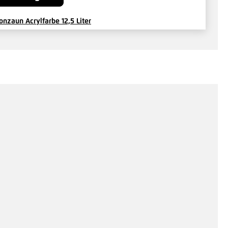
onzaun Acrylfarbe 12,5 Liter
,04 €*
/ Je Eimer
Hinzufügen