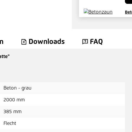
Bet
442
n
Downloads
FAQ
atte"
Beton - grau
2000 mm
385 mm
Flecht