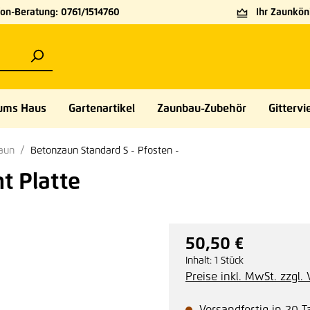
on-Beratung: 0761/1514760
Ihr Zaunköni
ums Haus
Gartenartikel
Zaunbau-Zubehör
Gittervie
zaun
Betonzaun Standard S - Pfosten -
t Platte
50,50 €
Regulärer Preis:
Inhalt:
1 Stück
Preise inkl. MwSt. zzgl