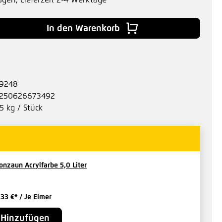
agen, Lieferzeit 2-4 Werktage
 Gib den gewünschten Wert ein oder benu
In den Warenkorb
9248
250626673492
5 kg / Stück
onzaun Acrylfarbe 5,0 Liter
,33 €*
/ Je Eimer
Hinzufügen