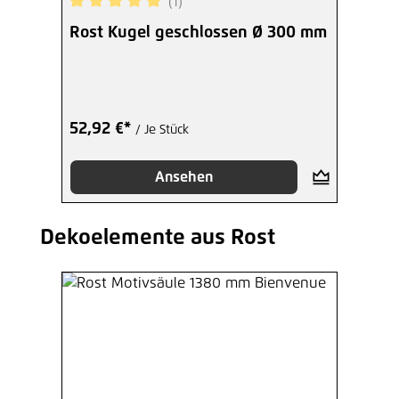
(1)
Durchschnittliche Bewertung von 5 von 5 Sterne
Rost Kugel geschlossen Ø 300 mm
52,92 €*
/ Je Stück
Ansehen
Dekoelemente aus Rost
Produktgalerie überspringen