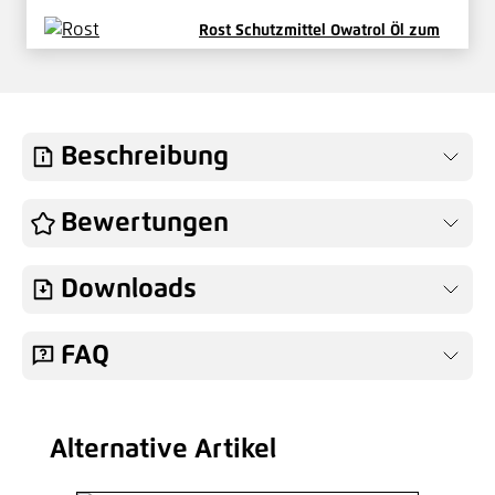
Rost Schutzmittel Owatrol Öl zum
Streichen 0,5 Liter
32,38 €*
/ Je Stück
Hinzufügen
Beschreibung
Bewertungen
Downloads
FAQ
Alternative Artikel
Produktgalerie überspringen