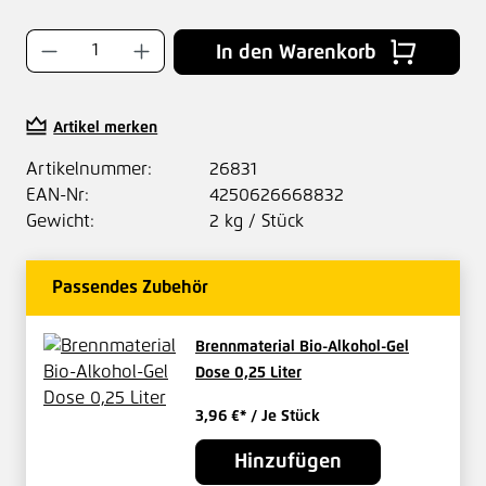
Produkt Anzahl: Gib den gewünschten Wer
In den Warenkorb
Artikel merken
Artikelnummer:
26831
EAN-Nr:
4250626668832
Gewicht:
2 kg / Stück
Passendes Zubehör
Brennmaterial Bio-Alkohol-Gel
Dose 0,25 Liter
3,96 €*
/ Je Stück
Hinzufügen