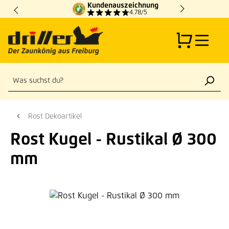
Kundenauszeichnung
Zum Hauptinhalt springen
4.78/5
Rost Dekoartikel
Rost Kugel - Rustikal Ø 300
mm
Bildergalerie überspringen