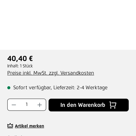
40,40 €
Regulärer Preis:
Inhalt:
1 Stück
Preise inkl. MwSt. zzgl. Versandkosten
Sofort verfügbar, Lieferzeit: 2-4 Werktage
Produkt Anzahl: Gib den gewünschten Wer
In den Warenkorb
Artikel merken