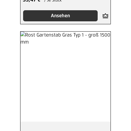
35,47 €*
/ Je Stück
Ansehen