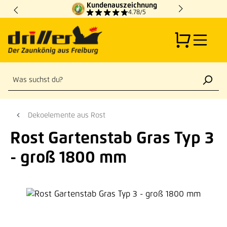
Kundenauszeichnung
Zum Hauptinhalt springen
4.78/5
Dekoelemente aus Rost
Rost Gartenstab Gras Typ 3
- groß 1800 mm
Bildergalerie überspringen