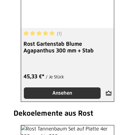
(1)
Durchschnittliche Bewertung von 5 von 5 Sterne
Rost Gartenstab Blume
Agapanthus 300 mm + Stab
45,33 €*
/ Je Stück
Ansehen
Dekoelemente aus Rost
Produktgalerie überspringen