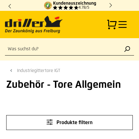
Kundenauszeichnung
Zum Hauptinhalt springen
4.78/5
Industriegittertore IGT
Zubehör - Tore Allgemein
Produkte filtern