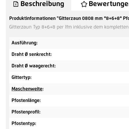
Beschreibung
Bewertunge
Produktinformationen "Gitterzaun 0808 mm *8+6+8* Pfo
Gitterzaun Typ 8+6+8 per lfm inklusive dem komplette
Ausführung:
Draht Ø senkrecht:
Draht Ø waagerecht:
Gittertyp:
Maschenweite
:
Pfostenlänge:
Pfostenprofil:
Pfostentyp: