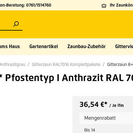
on-Beratung: 0761/1514760
Ihr Zaunköni
ums Haus
Gartenartikel
Zaunbau-Zubehör
Gittervie
Anthrazitgrau
Gitterzaun RAL7016 Komplettpakete
Gitterzaun 8+
 Pfostentyp I Anthrazit RAL 7
36,54 €*
/ Je lfm
Mengenrabatt
Bis
14