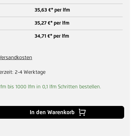
35,63 €* per lfm
35,27 €* per lfm
34,71 €* per lfm
. Versandkosten
erzeit: 2-4 Werktage
lfm bis 1000 lfm in
0,1
lfm Schritten bestellen.
In den Warenkorb