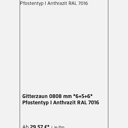
Gitterzaun 0808 mm *6+5+6*
Pfostentyp I Anthrazit RAL 7016
Ab
29,57 €*
/ Je lfm