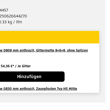
4457
250626644270
0.33 kg / lfm
e 0808 mm anthrazit, Gittermatte 8+6+8, ohne Spitzen
b
54,36 €*
/ Je Gitter
Hinzufügen
e 0830 mm anthrazit, Zaunpfosten Typ HS Mitte
b
28,89 €*
/ Je Pfosten