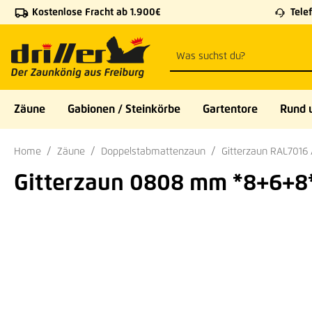
Kostenlose Fracht ab 1.900€
Telef
 Hauptinhalt springen
Zur Suche springen
Zur Hauptnavigation springen
Zäune
Gabionen / Steinkörbe
Gartentore
Rund 
Home
Zäune
Doppelstabmattenzaun
Gitterzaun RAL7016 
Gitterzaun 0808 mm *8+6+8*