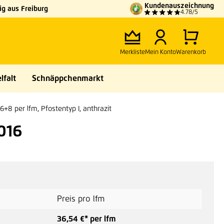
Kundenauszeichnung
g aus Freiburg
4.78/5
Merkliste
Mein Konto
Warenkorb
lfalt
Schnäppchenmarkt
6+8 per lfm, Pfostentyp I, anthrazit
016
Preis pro lfm
36,54 €* per lfm