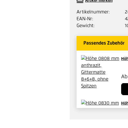
Artikel merken
Artikelnummer:
2
EAN-Nr:
4
Gewicht:
1
Passendes Zubehör
Höh
A
Höh
A