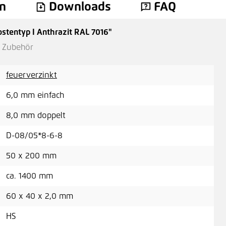
n
Downloads
FAQ
stentyp I Anthrazit RAL 7016"
Höh
n Zubehör
61,
feuerverzinkt
6,0 mm einfach
8,0 mm doppelt
Höh
ant
D-08/05*8-6-8
A
50 x 200 mm
ca. 1400 mm
60 x 40 x 2,0 mm
Höh
Win
HS