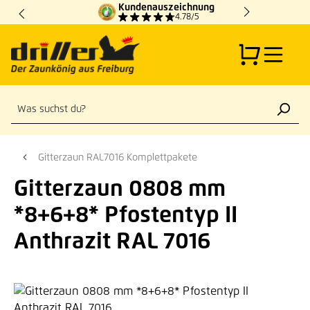
Kundenauszeichnung
Zum Hauptinhalt springen
4.78/5
Gitterzaun RAL7016 Komplettpakete
Gitterzaun 0808 mm
*8+6+8* Pfostentyp II
Anthrazit RAL 7016
Bildergalerie überspringen