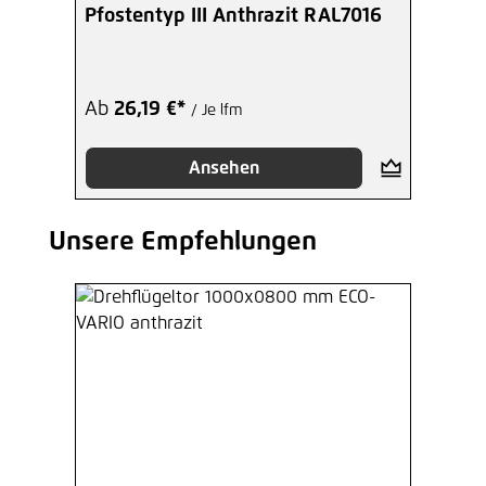
Pfostentyp III Anthrazit RAL7016
Ab
26,19 €*
/ Je lfm
Ansehen
Unsere Empfehlungen
Produktgalerie überspringen