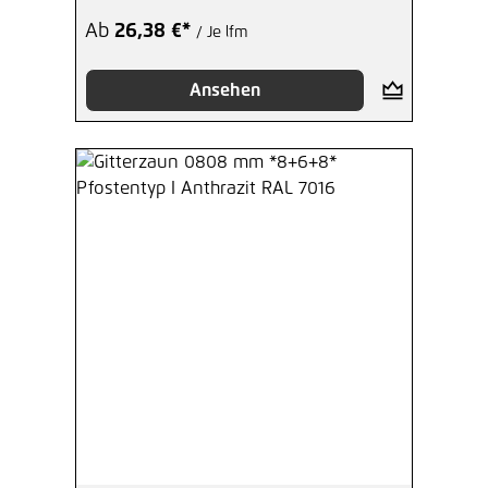
1,27 €*
/ Je Stück
Ab
26,38 €*
/ Je lfm
Hinzufügen
Ansehen