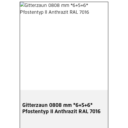
Hinzufügen
Höhe 0830 mm Zaunpfosten mit
angeschweißter Bodenplatte
anthrazit (A)
Ab
63,62 €*
/ Je Pfosten
Hinzufügen
Montagehilfe für
Doppelstabmattenzaun MS/HS
Ab
15,37 €*
/ Je Stück
Hinzufügen
Gitterzaun 0808 mm *6+5+6*
Pfostentyp II Anthrazit RAL 7016
Inbusschlüssel 6-Kant 5,5 mm
verzinkt