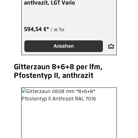
anthrazit, LGT Vario
594,54 €*
/ Je Tor
Ansehen
Gitterzaun 8+6+8 per lfm,
Produktgalerie überspringen
Pfostentyp II, anthrazit