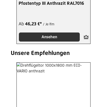
Pfostentyp III Anthrazit RAL7016
Ab
46,23 €*
/ Je lfm
Ansehen
Unsere Empfehlungen
Produktgalerie überspringen