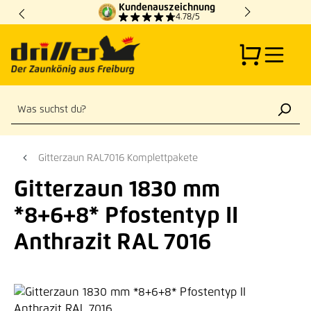
Kundenauszeichnung
Zum Hauptinhalt springen
4.78/5
Gitterzaun RAL7016 Komplettpakete
Gitterzaun 1830 mm
*8+6+8* Pfostentyp II
Anthrazit RAL 7016
Bildergalerie überspringen