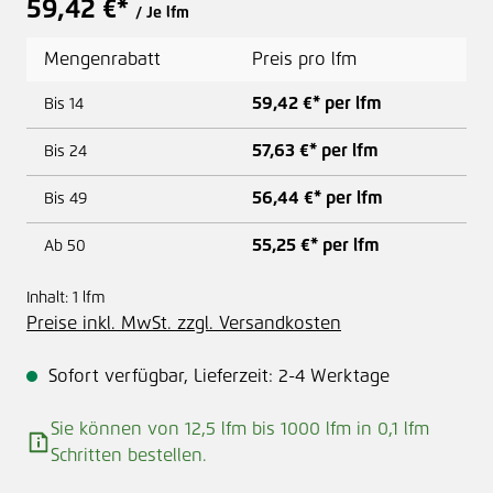
59,42 €*
/ Je lfm
Mengenrabatt
Preis pro lfm
59,42 €* per lfm
Bis
14
57,63 €* per lfm
Bis
24
56,44 €* per lfm
Bis
49
55,25 €* per lfm
Ab
50
Inhalt:
1 lfm
Preise inkl. MwSt. zzgl. Versandkosten
Sofort verfügbar, Lieferzeit: 2-4 Werktage
Sie können von 12,5 lfm bis 1000 lfm in
0,1
lfm
Schritten bestellen.