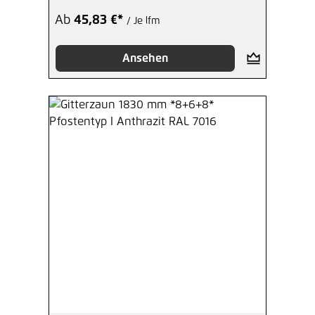
1,27 €*
/ Je Stück
Ab
45,83 €*
/ Je lfm
Hinzufügen
Ansehen