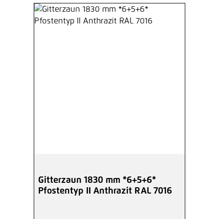
Hinzufügen
Höhe 1830 mm Zaunpfosten mit
angeschweißter Bodenplatte
anthrazit (A)
Ab
90,19 €*
/ Je Pfosten
Hinzufügen
Montagehilfe für
Doppelstabmattenzaun MS/HS
Ab
15,37 €*
/ Je Stück
Hinzufügen
Gitterzaun 1830 mm *6+5+6*
Pfostentyp II Anthrazit RAL 7016
Inbusschlüssel 6-Kant 5,5 mm
verzinkt