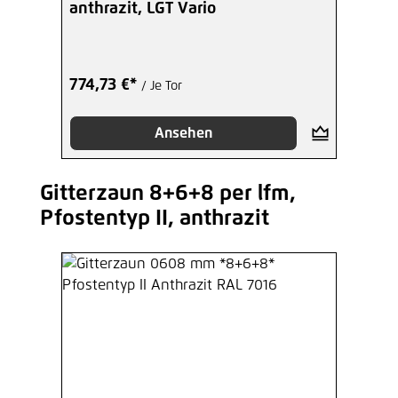
anthrazit, LGT Vario
774,73 €*
/ Je Tor
Ansehen
Gitterzaun 8+6+8 per lfm,
Produktgalerie überspringen
Pfostentyp II, anthrazit