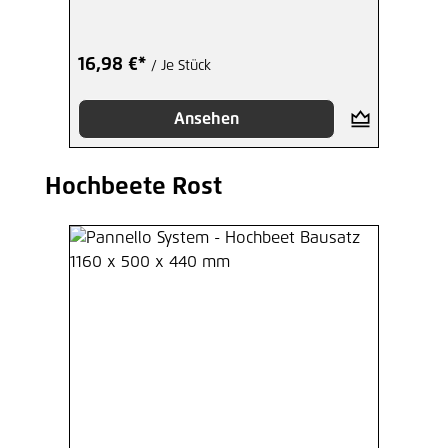
16,98 €*
/ Je Stück
Ansehen
Hochbeete Rost
Produktgalerie überspringen