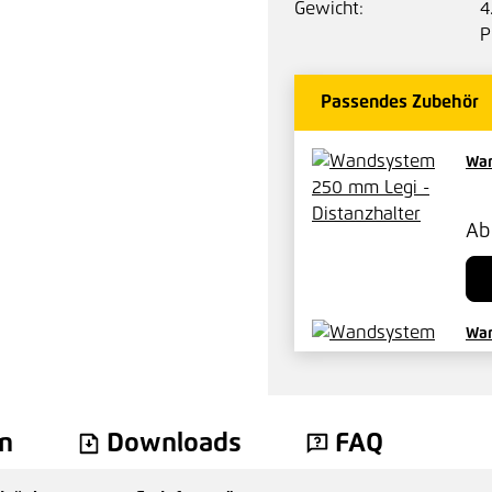
Gewicht:
4
P
Passendes Zubehör
Wan
A
Wan
A
n
Downloads
FAQ