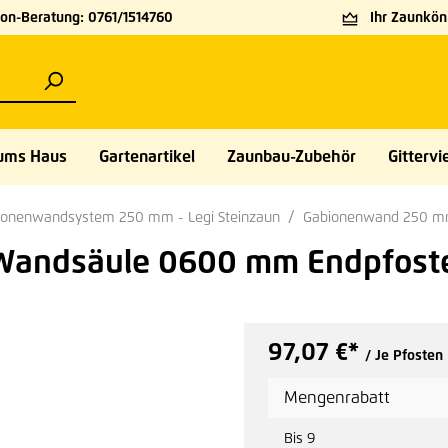
on-Beratung: 0761/1514760
Ihr Zaunköni
ums Haus
Gartenartikel
Zaunbau-Zubehör
Gittervie
ionenwandsystem 250 mm - Legi Steinzaun
Gabionenwand 250 mm -
Wandsäule 0600 mm Endpfost
97,07 €*
/ Je Pfosten
Mengenrabatt
Bis
9