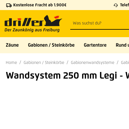
Kostenlose Fracht ab 1.900€
Telef
 Hauptinhalt springen
Zur Suche springen
Zur Hauptnavigation springen
Zäune
Gabionen / Steinkörbe
Gartentore
Rund 
Home
Gabionen / Steinkörbe
Gabionenwandsysteme
Gab
Wandsystem 250 mm Legi - 