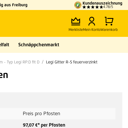
Kundenauszeichnung
g aus Freiburg
4.78/5
Merkliste
Mein Konto
Warenkorb
lfalt
Schnäppchenmarkt
 Typ Legi RP.D fit D
Legi Gitter R-S feuerverzinkt
en
Preis pro Pfosten
97,07 €* per Pfosten