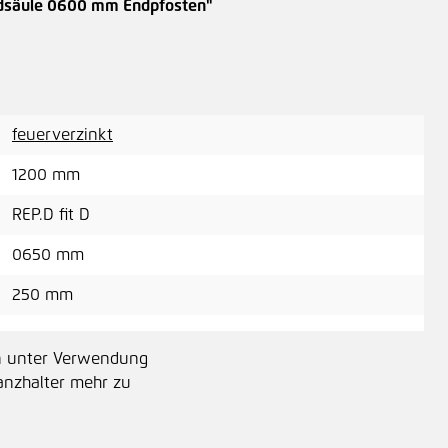
dsäule 0600 mm Endpfosten"
Leg
5,5
feuerverzinkt
1200 mm
Leg
REP.D fit D
10,
0650 mm
250 mm
un unter Verwendung
tanzhalter mehr zu