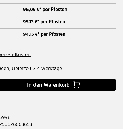
96,09 €* per Pfosten
95,13 €* per Pfosten
94,15 €* per Pfosten
. Versandkosten
agen, Lieferzeit 2-4 Werktage
 Gib den gewünschten Wert ein oder benu
In den Warenkorb
5998
250626663653