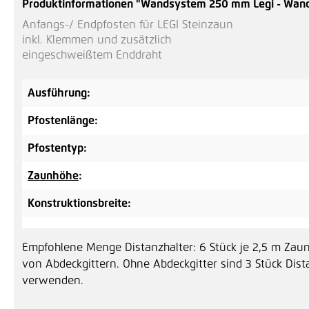
Produktinformationen "Wandsystem 250 mm Legi - Wan
Anfangs-/ Endpfosten für LEGI Steinzaun
inkl. Klemmen und zusätzlich
eingeschweißtem Enddraht
Ausführung:
Pfostenlänge:
Pfostentyp:
Zaunhöhe
:
Konstruktionsbreite:
Empfohlene Menge Distanzhalter: 6 Stück je 2,5 m Za
von Abdeckgittern. Ohne Abdeckgitter sind 3 Stück Dis
verwenden.